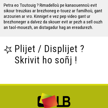
Petra eo Toutouig ? Rimadelloù pe kanaouennoù evit
sikour treuzkas ar brezhoneg e-touez ar familhoù, gant
arzourien ar vro. Kinniget e vez pep video gant ur
brezhoneger a dalvez da skouer evit ar pezh a sell ouzh
an taol-mouezh, an distagadur hag an ereadurezh.
Plijet / Displijet ?
Skrivit ho soñj !