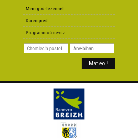
Menegoù-lezennel
Darempred
Programmoù nevez