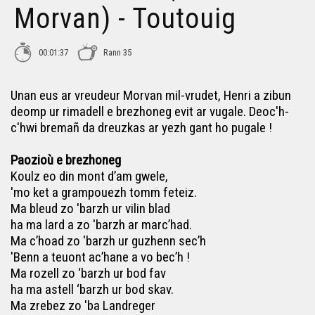
Morvan) - Toutouig
00:01:37
Rann 35
Unan eus ar vreudeur Morvan mil-vrudet, Henri a zibun
deomp ur rimadell e brezhoneg evit ar vugale. Deoc'h-
c'hwi bremañ da dreuzkas ar yezh gant ho pugale !
Paozioù e brezhoneg
Koulz eo din mont d’am gwele,
'mo ket a grampouezh tomm feteiz.
Ma bleud zo 'barzh ur vilin blad
ha ma lard a zo 'barzh ar marc’had.
Ma c’hoad zo 'barzh ur guzhenn sec’h
'Benn a teuont ac’hane a vo bec’h !
Ma rozell zo ‘barzh ur bod fav
ha ma astell ‘barzh ur bod skav.
Ma zrebez zo 'ba Landreger