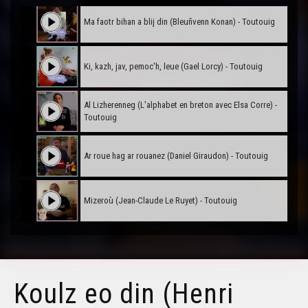
Ma faotr bihan a blij din (Bleuñvenn Konan) - Toutouig
Ki, kazh, jav, pemoc'h, leue (Gael Lorcy) - Toutouig
Al Lizherenneg (L'alphabet en breton avec Elsa Corre) -
Toutouig
Ar roue hag ar rouanez (Daniel Giraudon) - Toutouig
Mizeroù (Jean-Claude Le Ruyet) - Toutouig
Koulz eo din (Henri