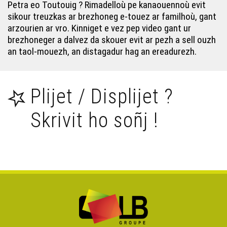
Petra eo Toutouig ? Rimadelloù pe kanaouennoù evit
sikour treuzkas ar brezhoneg e-touez ar familhoù, gant
Demat tout an dud (Yolaine Delamaire) - Toutouig
arzourien ar vro. Kinniget e vez pep video gant ur
brezhoneger a dalvez da skouer evit ar pezh a sell ouzh
an taol-mouezh, an distagadur hag an ereadurezh.
Kazel-ha-Kazel (Bleuñvenn Konan) - Toutouig
Bugale gaezh (Daniel Giraudon) - Toutouig
Plijet / Displijet ?
Skrivit ho soñj !
Bout ‘oe pemp er gwele (Gael Lorcy) - Toutouig
Ar bogalennoù (Elsa Corre) - Toutouig
Ar stummoù (Mona Jaouen) - Toutouig
Hei Hei Hei ( Jean-Claude le Ruyet) - Toutouig