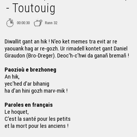
- Toutouig
Piv a ra unan ? (Compter en breton avec Elsa Corre) -
Toutouig
00:00:30
Rann 32
Delioù an diskar-amzer (Mona Jaouen) - Toutouig
Diwallit gant an hik ! N'eo ket memes tra evit ar re
yaouank hag ar re-gozh. Ur rimadell kontet gant Daniel
ABCD (Daniel Giraudon) - Toutouig
Giraudon (Bro-Dreger). Deoc'h-c'hwi da ganañ bremañ !
Arru eo ar c’hure er gêr (Bleuñvenn & Gireg Konan) -
Paozioù e brezhoneg
Toutouig
An hik,
yec'hed d'ar bihanig
Kouskit mat (Sklaerenn Ar Galloudek) - Toutouig
ha d'an hini gozh marv-mik !
Paroles en français
An amzer ha me (Jean-Claude le Ruyet) - Toutouig
Le hoquet,
C'est la santé pour les petits
et la mort pour les anciens !
Poent eo mont da gousket (Henri Morvan) - Toutouig