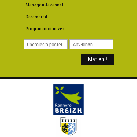
Menegoù-lezennel
Ki, kazh, jav, pemoc'h, leue (Gael Lorcy) - Toutouig
Darempred
Programmoù nevez
Al Lizherenneg (L'alphabet en breton avec Elsa Corre) -
Toutouig
Ar roue hag ar rouanez (Daniel Giraudon) - Toutouig
Mizeroù (Jean-Claude Le Ruyet) - Toutouig