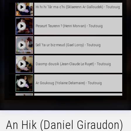
Hi hi hi 'lâr ma c'hi (Sklaerenn Ar Galloudek) - Toutouig
Peseurt Teurenn ? (Henri Morvan) - Toutouig
Sell 'ta ur biz-meud (Gael Lorcy) - Toutouig
Daomp dousik (Jean-Claude Le Ruyet) - Toutouig
Ar Goukoug (Yolaine Delamaire) - Toutouig
Bamnoz 'tal an tan (Gael Lorcy) - Toutouig
An Hik (Daniel Giraudon)
Un ejen n'eo ket un azen - (Eric Menneteau) - Toutouig