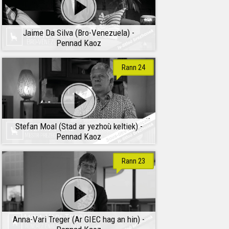
Jaime Da Silva (Bro-Venezuela) -
Pennad Kaoz
Rann 24
Stefan Moal (Stad ar yezhoù keltiek) -
Pennad Kaoz
Rann 23
Anna-Vari Treger (Ar GIEC hag an hin) -