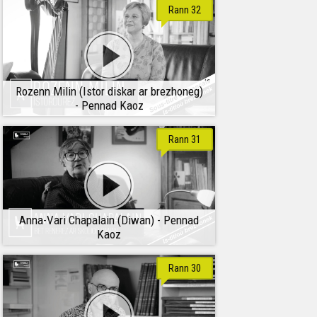
Rann 32
Rozenn Milin (Istor diskar ar brezhoneg)
- Pennad Kaoz
Rann 31
Anna-Vari Chapalain (Diwan) - Pennad
Kaoz
Rann 30