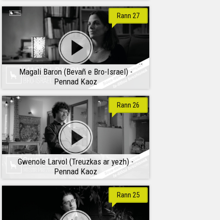
Rann 27
Magali Baron (Bevañ e Bro-Israel) -
Pennad Kaoz
Rann 26
Gwenole Larvol (Treuzkas ar yezh) -
Pennad Kaoz
Rann 25