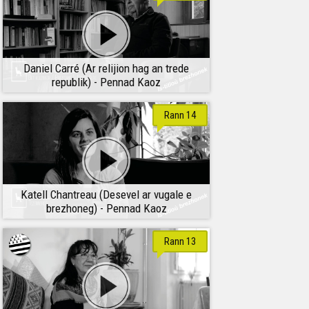
Daniel Carré (Ar relijion hag an trede
republik) - Pennad Kaoz
Rann 14
Katell Chantreau (Desevel ar vugale e
brezhoneg) - Pennad Kaoz
Rann 13