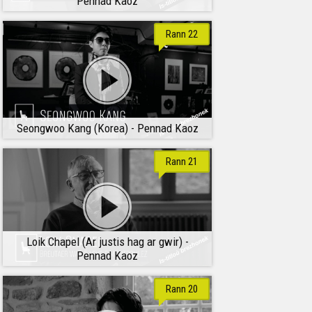
Pennad Kaoz
Rann 22
Seongwoo Kang (Korea) - Pennad Kaoz
Rann 21
Loik Chapel (Ar justis hag ar gwir) -
Pennad Kaoz
Rann 20