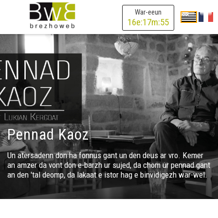
War-eeun
16
e:
17
m:
54
Pennad Kaoz
Un atersadenn don ha fonnus gant un den deus ar vro. Kemer
an amzer da vont don e-barzh ur sujed, da chom ur pennad gant
an den 'tal deomp, da lakaat e istor hag e binvidigezh war-wel.