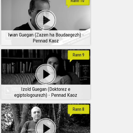
Rann 10
Iwan Guegan (Zazen ha Boudaegezh) -
Pennad Kaoz
Rann 9
Izold Guegan (Doktorez e
egiptologourezh) - Pennad Kaoz
Rann 8