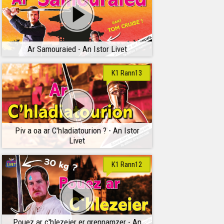
Ar Samouraied - An Istor Livet
K1 Rann13
Piv a oa ar C'hladiatourion ? - An Istor
Livet
K1 Rann12
Pouez ar c'hlezeier er grennamzer - An