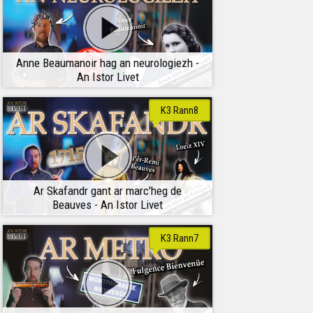
Anne Beaumanoir hag an neurologiezh -
An Istor Livet
K3 Rann8
Ar Skafandr gant ar marc'heg de
Beauves - An Istor Livet
K3 Rann7