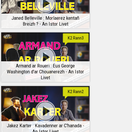
Janed Belleville : Morlaerez kentañ
Breizh ? - An Istor Livet
K2 Rann3
Armand ar Roueri : Eus George
Washington d'ar Chouanerezh - An Istor
Livet
K2 Rann2
Jakez Karter : Kavadenner ar C'hanada -
An Istor Livet