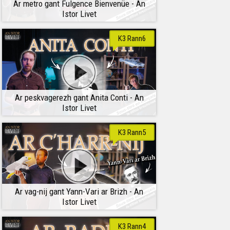
Ar metro gant Fulgence Bienvenüe - An
Istor Livet
K3 Rann6
Ar peskvagerezh gant Anita Conti - An
Istor Livet
K3 Rann5
Ar vag-nij gant Yann-Vari ar Brizh - An
Istor Livet
K3 Rann4