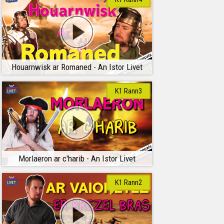
Houarnwisk ar Romaned - An Istor Livet
K1 Rann3
Morlaeron ar c'harib - An Istor Livet
K1 Rann2