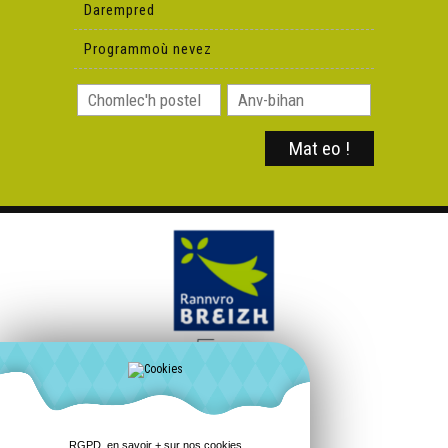
Darempred
Programmoù nevez
RGPD, en savoir + sur nos cookies