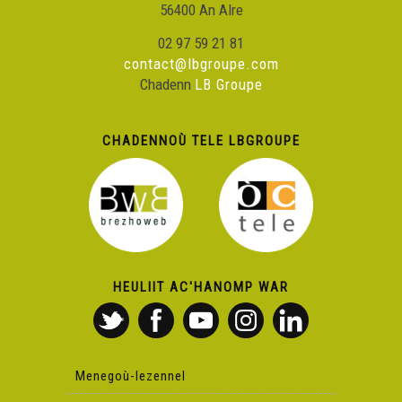
56400 An Alre
02 97 59 21 81
contact@lbgroupe.com
Chadenn
LB Groupe
CHADENNOÙ TELE LBGROUPE
HEULIIT AC'HANOMP WAR
Menegoù-lezennel