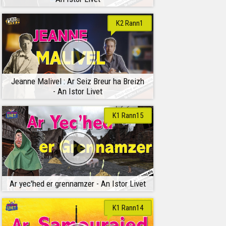
K2 Rann1
Jeanne Malivel : Ar Seiz Breur ha Breizh
- An Istor Livet
K1 Rann15
Ar yec'hed er grennamzer - An Istor Livet
K1 Rann14