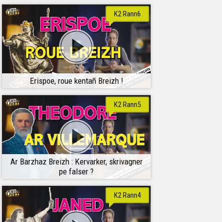
K2 Rann6
Erispoe, roue kentañ Breizh !
K2 Rann5
Ar Barzhaz Breizh : Kervarker, skrivagner
pe falser ?
K2 Rann4