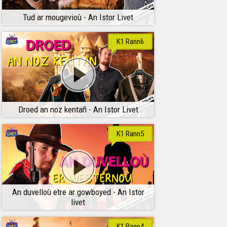
Tud ar mougevioù - An Istor Livet
K1 Rann6
Droed an noz kentañ - An Istor Livet
K1 Rann5
An duvelloù etre ar gowboyed - An Istor
livet
K1 Rann4