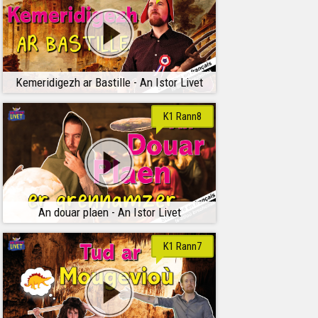
Kemeridigezh ar Bastille - An Istor Livet
K1 Rann8
An douar plaen - An Istor Livet
K1 Rann7