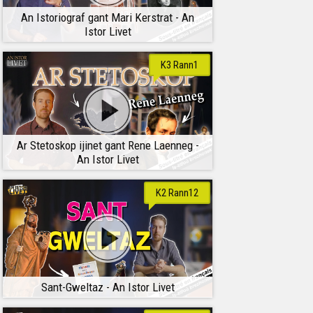
An Istoriograf gant Mari Kerstrat - An
Istor Livet
K3 Rann1
Ar Stetoskop ijinet gant Rene Laenneg -
An Istor Livet
K2 Rann12
Sant-Gweltaz - An Istor Livet