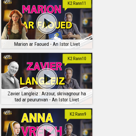
K2 Rann11
Marion ar Faoued - An Istor Livet
K2 Rann10
Zavier Langleiz : Arzour, skrivagnour ha
tad ar peurunvan - An Istor Livet
K2 Rann9