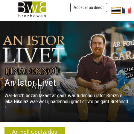
Acceder au direct
An Istor Livet
War-lerc’h bezañ lakaet ar gaoz war tudennoù istor Breizh e
laka Nikolaz war-wel ijinadennoù graet er vro pe gant Bretoned
!
An holl Goulzadoù