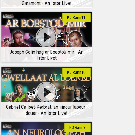
Garamont - An Istor Livet
K3 Rann11
Joseph Colin hag ar Boestoù-mir - An
Istor Livet
K3 Rann10
Gabriel Calloet-Kerbrat, an ijinour labour-
douar - An Istor Livet
K3 Rann9