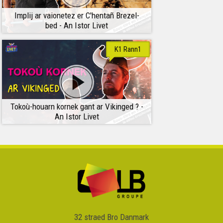
Implij ar vaionetez er C'hentañ Brezel-
bed - An Istor Livet
K1 Rann1
Tokoù-houarn kornek gant ar Vikinged ? -
An Istor Livet
32 straed Bro Danmark