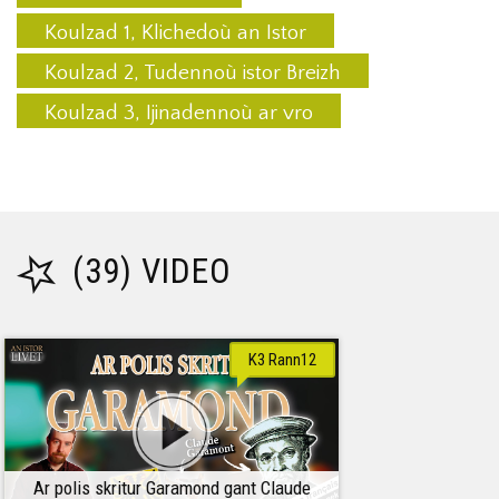
Koulzad 1, Klichedoù an Istor
Koulzad 2, Tudennoù istor Breizh
Koulzad 3, Ijinadennoù ar vro
(39) VIDEO
K3 Rann12
Ar polis skritur Garamond gant Claude