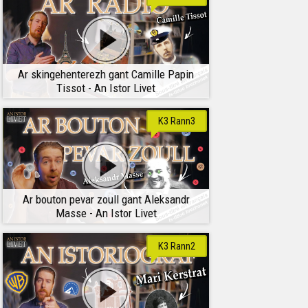
Ar skingehenterezh gant Camille Papin
Tissot - An Istor Livet
K3 Rann3
Ar bouton pevar zoull gant Aleksandr
Masse - An Istor Livet
K3 Rann2