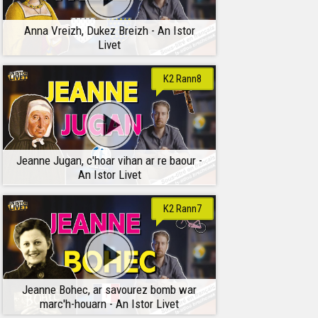
Anna Vreizh, Dukez Breizh - An Istor
Livet
K2 Rann8
Jeanne Jugan, c'hoar vihan ar re baour -
An Istor Livet
K2 Rann7
Jeanne Bohec, ar savourez bomb war
marc'h-houarn - An Istor Livet