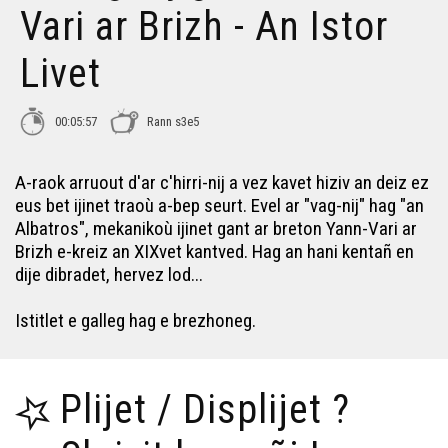
Vari ar Brizh - An Istor
Livet
00:05:57
Rann s3e5
A-raok arruout d'ar c'hirri-nij a vez kavet hiziv an deiz ez
eus bet ijinet traoù a-bep seurt. Evel ar "vag-nij" hag "an
Albatros", mekanikoù ijinet gant ar breton Yann-Vari ar
Brizh e-kreiz an XIXvet kantved. Hag an hani kentañ en
dije dibradet, hervez lod...
Istitlet e galleg hag e brezhoneg.
Plijet / Displijet ?