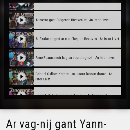
Ar peskvagerezh gant Anita Conti - An Istor Livet
Ar metro gant Fulgence Bienvenüe - An Istor Livet
Ar Skafandr gant ar marc'heg de Beauves - An Istor Livet
Anne Beaumanoir hag an neurologiezh - An Istor Livet
Gabriel Calloet-Kerbrat, an ijinour labour-douar - An
Istor Livet
Joseph Colin hag ar Boestoù-mir - An Istor Livet
Ar polis skritur Garamond gant Claude Garamont - An
Istor Livet
Ar vag-nij gant Yann-