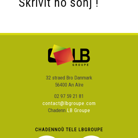
Skrivit ho soñj !
32 straed Bro Danmark
56400 An Alre
02 97 59 21 81
contact@lbgroupe.com
Chadenn
LB Groupe
CHADENNOÙ TELE LBGROUPE