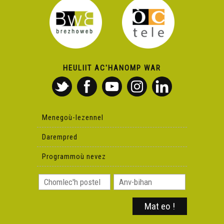
HEULIIT AC'HANOMP WAR
Menegoù-lezennel
Darempred
Programmoù nevez