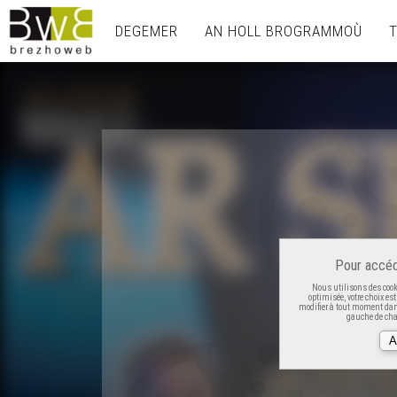
DEGEMER
AN HOLL BROGRAMMOÙ
Pour accéd
Nous utilisons des cooki
optimisée, votre choix es
modifier à tout moment dans
gauche de cha