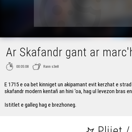
Ar Skafandr gant ar marc'
00:05:08
Rann s3e8
E 1715 e oa bet kinniget un akipamant evit kerzhat e stra
skafandr modern kentañ an hini 'oa, hag ul levezon bras en
Istitlet e galleg hag e brezhoneg.
Plijet /