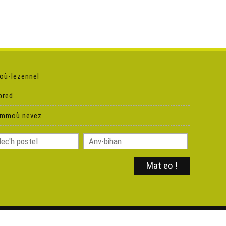
où-lezennel
pred
ammoù nevez