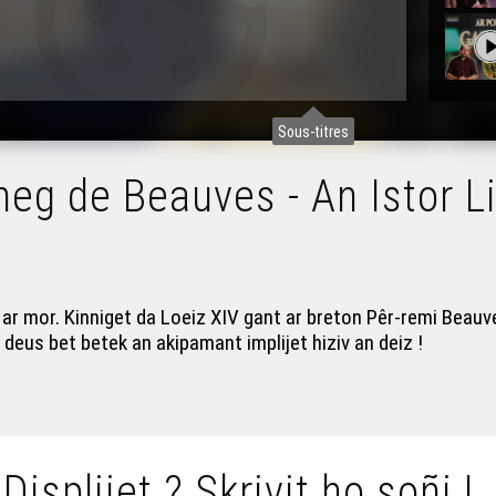
Sous-titres
heg de Beauves - An Istor L
d ar mor. Kinniget da Loeiz XIV gant ar breton Pêr-remi Beau
 deus bet betek an akipamant implijet hiziv an deiz !
 Displijet ? Skrivit ho soñj !