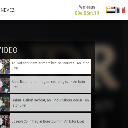
War-eeun
 NEVEZ
Ar vag-nij gant Yann-Vari ar Brizh - An Istor Livet
09
e:
05
m:
19
Ar peskvagerezh gant Anita Conti - An Istor Livet
Ar metro gant Fulgence Bienvenüe - An Istor Livet
VIDEO
Ar Skafandr gant ar marc'heg de Beauves - An Istor
Livet
Anne Beaumanoir hag an neurologiezh - An Istor
Livet
Gabriel Calloet-Kerbrat, an ijinour labour-douar - An
Istor Livet
Joseph Colin hag ar Boestoù-mir - An Istor Livet