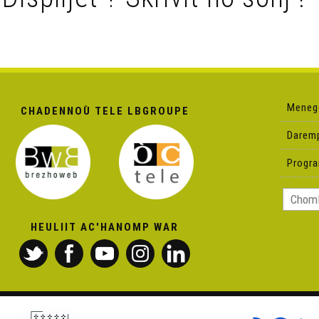
Meneg
CHADENNOÙ TELE LBGROUPE
Darem
Progr
HEULIIT AC'HANOMP WAR