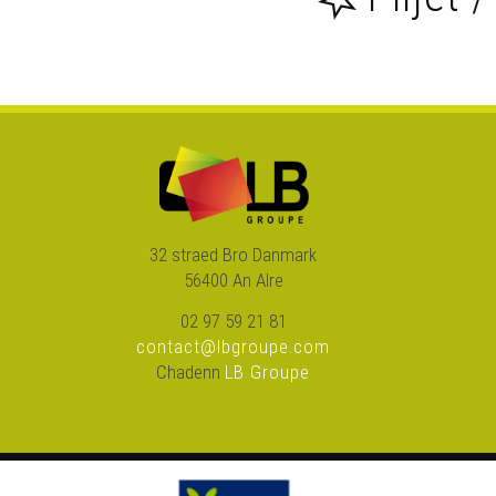
32 straed Bro Danmark
56400 An Alre
02 97 59 21 81
contact@lbgroupe.com
Chadenn
LB Groupe