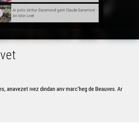
Ar polis skritur Garamond gant Claude Garamont -
An Istor Livet
ivet
ves, anavezet ivez dindan anv marc'heg de Beauves. Ar