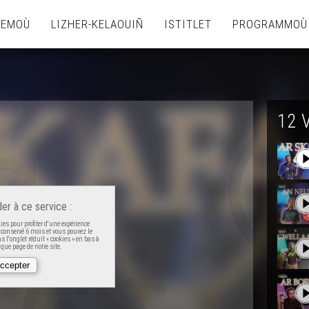
TEMOÙ
LIZHER-KELAOUIÑ
ISTITLET
PROGRAMMOÙ
12 
er à ce service :
es pour profiter d'une expérience
t conservé 6 mois et vous pouvez le
 l'onglet réduit « cookies » en bas à
que page de notre site.