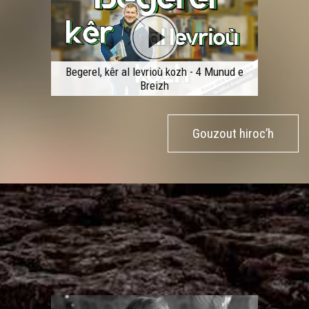
Begerel, kêr al levrioù kozh - 4 Munud e
Breizh
Gouzout hiroc’h