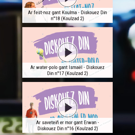
Ar fest-noz gant Koulma - Diskouez Din
n°18 (Koulzad 2)
Ar water-polo gant Ismaël - Diskouez
Din n°17 (Koulzad 2)
Ar saveteiñ er mor gant Erwan -
Diskouez Din n°16 (Koulzad 2)