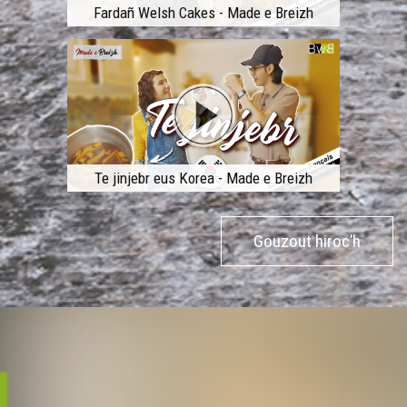
Fardañ Welsh Cakes - Made e Breizh
Te jinjebr eus Korea - Made e Breizh
Gouzout hiroc’h