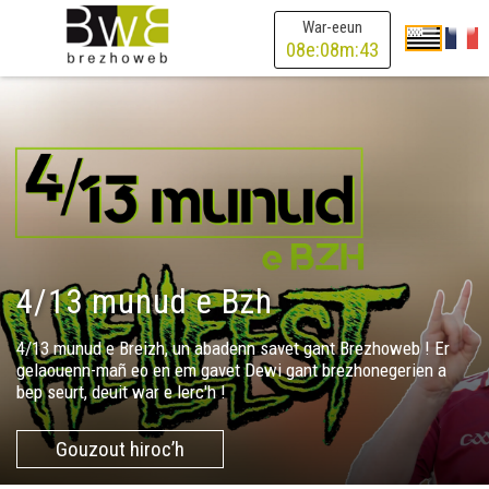
War-eeun
08
e:
08
m:
40
4/13 munud e Bzh
4/13 munud e Breizh, un abadenn savet gant Brezhoweb ! Er
gelaouenn-mañ eo en em gavet Dewi gant brezhonegerien a
bep seurt, deuit war e lerc'h !
Gouzout hiroc’h