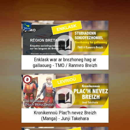
Enklask war ar brezhoneg hag ar
gallaoueg - TMO / Rannvro Breizh
Kronikennoù Plac'h nevez Breizh
(Manga) - Junji Takehara