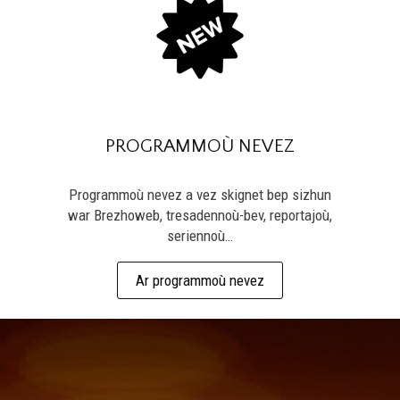
PROGRAMMOÙ NEVEZ
Programmoù nevez a vez skignet bep sizhun
war Brezhoweb, tresadennoù-bev, reportajoù,
seriennoù…
Ar programmoù nevez