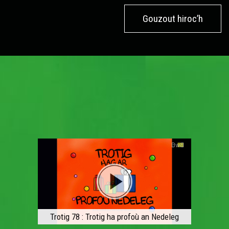
Gouzout hiroc’h
Trotig 78 : Trotig ha profoù an Nedeleg