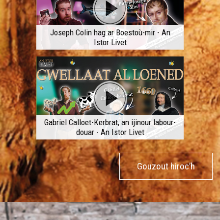
Joseph Colin hag ar Boestoù-mir - An
Istor Livet
Gabriel Calloet-Kerbrat, an ijinour labour-
douar - An Istor Livet
Gouzout hiroc’h