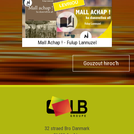
Mall Achap ! - Fulup Lannuzel
Gouzout hiroc’h
32 straed Bro Danmark