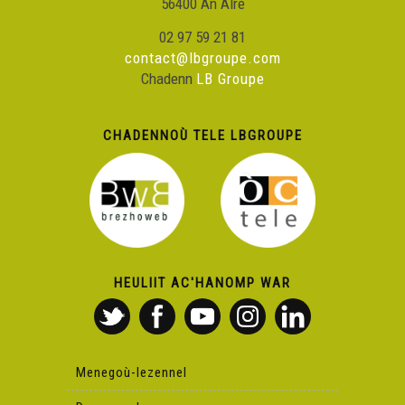
56400 An Alre
02 97 59 21 81
contact@lbgroupe.com
Chadenn
LB Groupe
CHADENNOÙ TELE LBGROUPE
HEULIIT AC'HANOMP WAR
Menegoù-lezennel