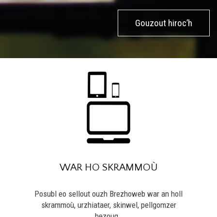
Gouzout hiroc’h
WAR HO SKRAMMOÙ
Posubl eo sellout ouzh Brezhoweb war an holl
skrammoù, urzhiataer, skinwel, pellgomzer
hezoug…