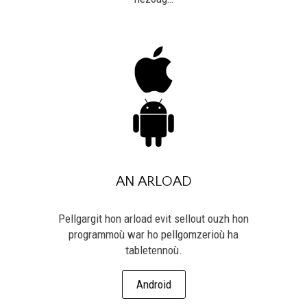
AN ARLOAD
Pellgargit hon arload evit sellout ouzh hon
programmoù war ho pellgomzerioù ha
tabletennoù.
Android