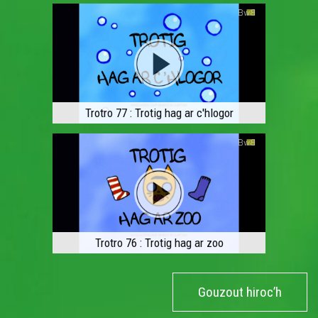
Trotro 77 : Trotig hag ar c'hlogor
Trotro 76 : Trotig hag ar zoo
Gouzout hiroc’h