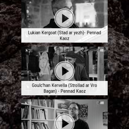
Lukian Kergoat (Stad ar yezh)- Pennad
Kaoz
Goulc'han Kervella (Strollad ar Vro
Bagan) - Pennad Kaoz