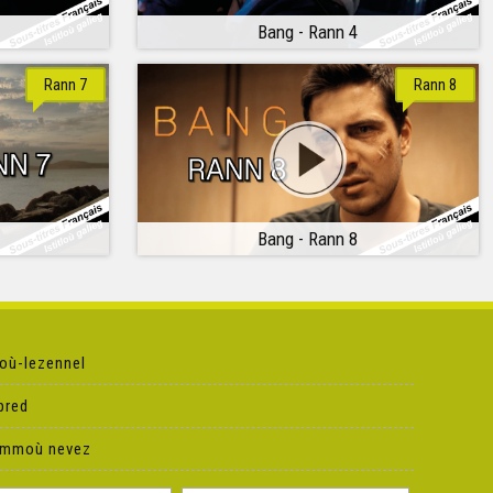
Bang - Rann 4
Rann 7
Rann 8
Bang - Rann 8
où-lezennel
pred
ammoù nevez