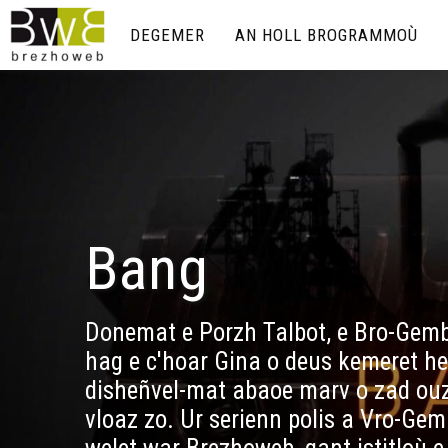
DEGEMER
AN HOLL BROGRAMMOÙ
Bang
Donemat e Porzh Talbot, e Bro-Gem
hag e c'hoar Gina o deus kemeret h
disheñvel-mat abaoe marv o zad ou
vloaz zo. Ur serienn polis a Vro-Gem