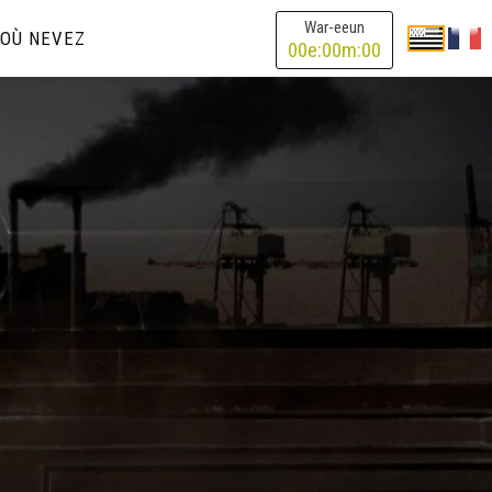
War-eeun
OÙ NEVEZ
00
e:
00
m:
00