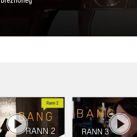
e brezhoneg
Rann 2