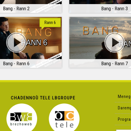
Bang - Rann 2
Bang - Rann 3
Rann 6
Bang - Rann 6
Bang - Rann 7
Meneg
CHADENNOÙ TELE LBGROUPE
Darem
Progr