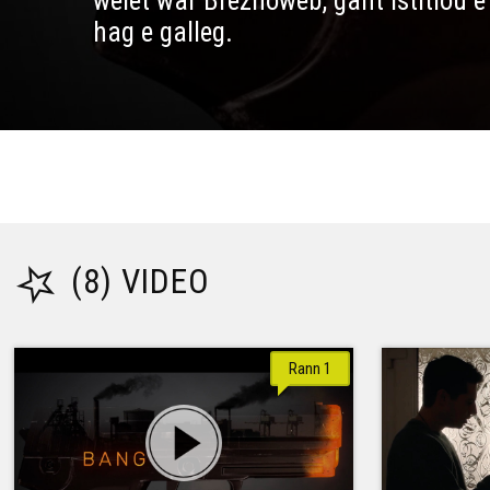
welet war Brezhoweb, gant istitloù 
hag e galleg.
(8) VIDEO
Rann 1