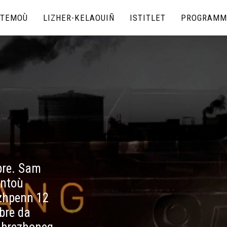
TEMOÙ
LIZHER-KELAOUIÑ
ISTITLET
PROGRAMM
bre. Sam
entoù
zhpenn 12
bre da