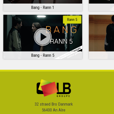
Bang - Rann 1
Rann 5
Bang - Rann 5
32 straed Bro Danmark
56400 An Alre