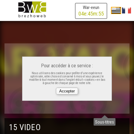
War-eeun
04
e:
45
m:
55
Pour accéder à ce service :
Nous utilisons des cookies pour profiter d'une expérience
optimisée, votre choix est conservé 6 mois et vous pouvez le
modifier à tout moment dans l'onglet réduit « cookies » en bas
à gauche de chaque page de notre site.
Tokoù-houarn kornek gant ar Vikinged ? - An Istor Livet
Sous-titres
15 VIDEO
Implij ar vaionetez er C'hentañ Brezel-bed - An Istor Livet