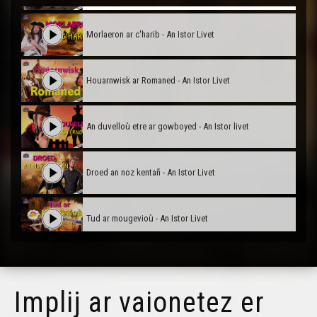
Morlaeron ar c'harib - An Istor Livet
Houarnwisk ar Romaned - An Istor Livet
An duvelloù etre ar gowboyed - An Istor livet
Droed an noz kentañ - An Istor Livet
Tud ar mougevioù - An Istor Livet
An douar plaen - An Istor Livet
Implij ar vaionetez er
Kemeridigezh ar Bastille - An Istor Livet