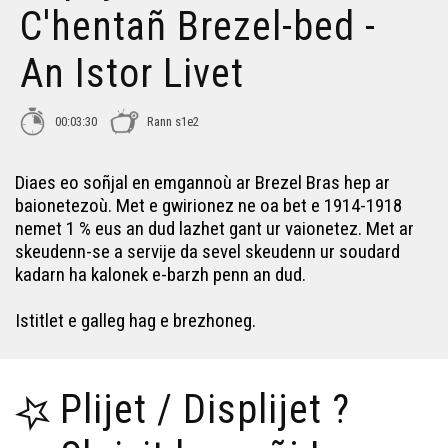
C'hentañ Brezel-bed -
An Amerindianed - An Istor Livet
An Istor Livet
Ar C'halianed - An Istor Livet
00:03:30
Rann s1e2
Diaes eo soñjal en emgannoù ar Brezel Bras hep ar
Pouez ar c'hlezeier er grennamzer - An Istor Livet
baionetezoù. Met e gwirionez ne oa bet e 1914-1918
nemet 1 % eus an dud lazhet gant ur vaionetez. Met ar
skeudenn-se a servije da sevel skeudenn ur soudard
Piv a oa ar C'hladiatourion ? - An Istor Livet
kadarn ha kalonek e-barzh penn an dud.
Ar Samouraied - An Istor Livet
Istitlet e galleg hag e brezhoneg.
Ar yec'hed er grennamzer - An Istor Livet
Plijet / Displijet ?