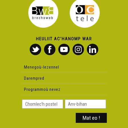
HEULIIT AC'HANOMP WAR
Menegoù-lezennel
Darempred
Programmoù nevez