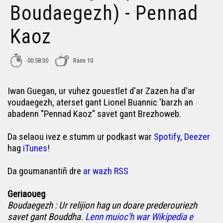
Boudaegezh) - Pennad
Lena Louarn (Stourmerez ha Politikourez) - Pennad
Kaoz
Kaoz
Marie Kerjean (Matematikoù & Urzhiataerezh) - Pennad
Kaoz
00:58:30
Rann 10
Loik Chapel (Ar justis hag ar gwir) - Pennad Kaoz
Iwan Guegan, ur vuhez gouestlet d'ar Zazen ha d'ar
voudaegezh, aterset gant Lionel Buannic 'barzh an
abadenn "Pennad Kaoz" savet gant Brezhoweb.
Seongwoo Kang (Korea) - Pennad Kaoz
Da selaou ivez e stumm ur podkast war
Spotify
,
Deezer
hag
iTunes
!
Anna-Vari Treger (Ar GIEC hag an hin) - Pennad Kaoz
Da goumanantiñ dre
ar wazh RSS
Stefan Moal (Stad ar yezhoù keltiek) - Pennad Kaoz
Geriaoueg
Boudaegezh :
Ur relijion hag un doare prederouriezh
Jaime Da Silva (Bro-Venezuela) - Pennad Kaoz
savet gant Bouddha.
Lenn muioc'h war Wikipedia e