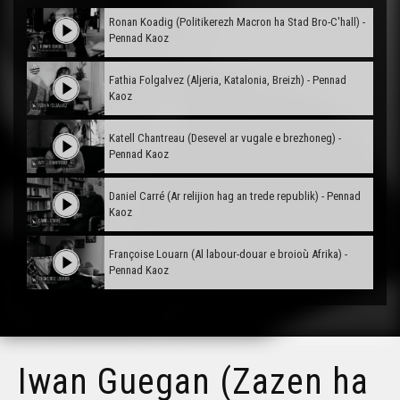
Ronan Koadig (Politikerezh Macron ha Stad Bro-C'hall) -
Pennad Kaoz
Fathia Folgalvez (Aljeria, Katalonia, Breizh) - Pennad
Kaoz
Katell Chantreau (Desevel ar vugale e brezhoneg) -
Pennad Kaoz
Daniel Carré (Ar relijion hag an trede republik) - Pennad
Kaoz
Françoise Louarn (Al labour-douar e broioù Afrika) -
Pennad Kaoz
Malo Bouëssel du Bourg (Produet e Breizh hag
ekonomiezh) - Pennad Kaoz
Iwan Guegan (Zazen ha
Jean Branellec (Anesteziour ha dengarour) - Pennad
Kaoz