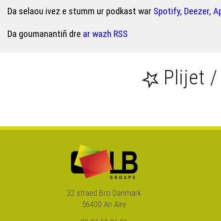
Da selaou ivez e stumm ur podkast war
Spotify
,
Deezer
,
A
Da goumanantiñ dre
ar wazh RSS
Plijet /
32 straed Bro Danmark
56400 An Alre