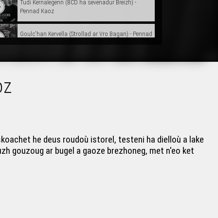
Tudi Kernalegenn (BCD ha sevenadur Breizh) -
Pennad Kaoz
Goulc'han Kervella (Strollad ar Vro Bagan) - Pennad
Kaoz
Lukian Kergoat (Stad ar yezh)- Pennad Kaoz
oz
oachet he deus roudoù istorel, testeni ha dielloù a lake
 ouzh gouzoug ar bugel a gaoze brezhoneg, met n'eo ket