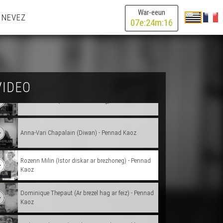
Magali Baron (Bevañ e Bro-Israel) - Pennad Kaoz
War-eeun
 NEVEZ
07
e:
24
m:
16
Alan Stivell - Pennad Kaoz
Mona Braz (Drouizez) - Pennad Kaoz
VIDEO
Ronan Kalvez (Istor ar brezhoneg) - Pennad Kaoz
Anna-Vari Chapalain (Diwan) - Pennad Kaoz
Rozenn Milin (Istor diskar ar brezhoneg) - Pennad
Kaoz
Dominique Thepaut (Ar brezel hag ar feiz) - Pennad
Kaoz