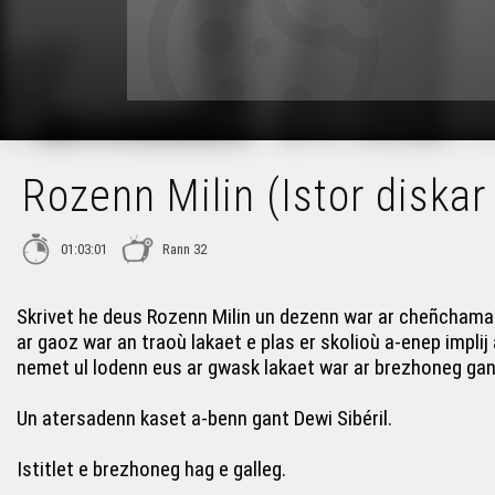
Rozenn Milin (Istor diska
01:03:01
Rann 32
Skrivet he deus Rozenn Milin un dezenn war ar cheñchamant
ar gaoz war an traoù lakaet e plas er skolioù a-enep impl
nemet ul lodenn eus ar gwask lakaet war ar brezhoneg gant 
Un atersadenn kaset a-benn gant Dewi Sibéril.
Istitlet e brezhoneg hag e galleg.