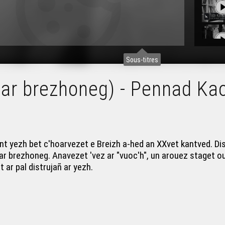
Sous-titres
r ar brezhoneg) - Pennad Ka
 yezh bet c'hoarvezet e Breizh a-hed an XXvet kantved. Disk
ij ar brezhoneg. Anavezet 'vez ar "vuoc'h", un arouez staget
ar pal distrujañ ar yezh.