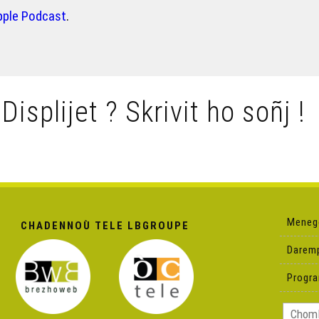
pple Podcast
.
 Displijet ? Skrivit ho soñj !
Meneg
CHADENNOÙ TELE LBGROUPE
Darem
Progr