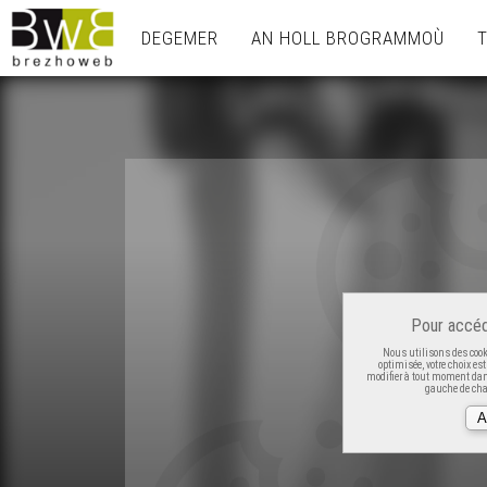
DEGEMER
AN HOLL BROGRAMMOÙ
Pour accéd
Nous utilisons des cooki
optimisée, votre choix es
modifier à tout moment dans
gauche de cha