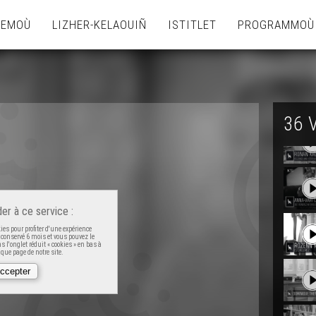
TEMOÙ
LIZHER-KELAOUIÑ
ISTITLET
PROGRAMMOÙ
36 
er à ce service :
es pour profiter d'une expérience
t conservé 6 mois et vous pouvez le
 l'onglet réduit « cookies » en bas à
que page de notre site.