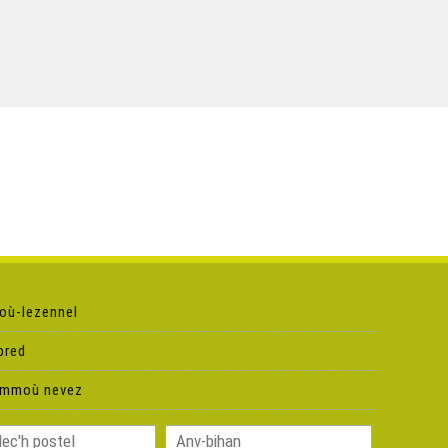
où-lezennel
pred
ammoù nevez