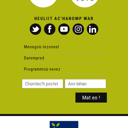
Mael Lhopiteau-Timothée Le Net (1)
HEULIIT AC'HANOMP WAR
Skolajidi Diwan Plijidi – Ton ar frankiz
Menegoù-lezennel
Marcel Prigent-Guy Le Guern (2)
Darempred
Jakez ar Borgn – ’Fell ket din ken
Programmoù nevez
An Alkimiour – Paskal Lamour
Balafent – Ar wezenn-avaloù
Skolajidi Diwan Plijidi – Kan skolaj Plijidi