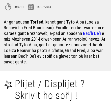
00:03:18
15/07/2014
Sophie Le Hunsec (3)
Ar ganaouenn
Torfed
, kanet gant Tyto Alba (Loeiza
Lors Landat – Plahig a dachen
Beauvir ha Fred Boudineau). Enrollet eo bet war-eeun e
Karaez gant Brezhoweb, e-pad an abadenn
Bec'h De'i
e
miz Mezheven 2014 diwar-benn Ar rannvroioù nevez. Ar
Sophie Le Hunsec (1)
strollad Tyto Alba, gant ar ganourez donezonet-hardî
Loeiza Beauvir ha paotr e c'hitar, Grand Fred, a oa war
leurenn Bec'h De'i evit roiñ da glevet tonioù kaer bet
Morwenn Le Normand – Hanterdro kamm
savet gante.
El Maout
Plijet / Displijet ?
Gwenn an Dreo, Maela Kloareg, Perynn Bleunven (4)
Skrivit ho soñj !
Rozenn Taleg & Jean-Claude Taleg – Ton da zañsal