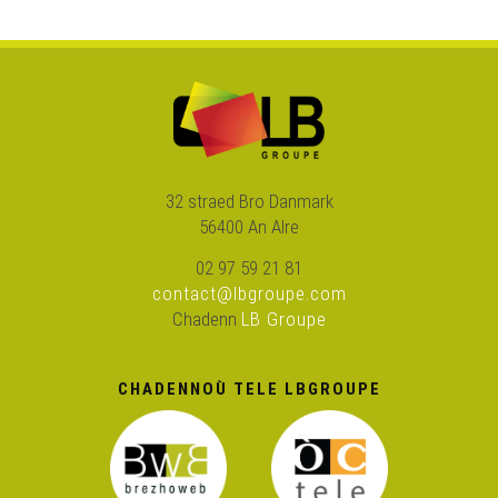
Yann Herou - Son ar mezvier mechant (Kan ar bobl
2013)
Clervie Verveur – Istor deus an Amerik
Marcel Prigent-Guy Le Guern (1)
32 straed Bro Danmark
56400 An Alre
Jakez ar Borgn – Boubou
02 97 59 21 81
contact@lbgroupe.com
Chadenn
LB Groupe
Rozenn Taleg & Jean-Claude Taleg – Son Speied
CHADENNOÙ TELE LBGROUPE
Mari Lorho-Pasco, Awena Courtet-Le Baron, Catherine
Pasco (3)
Jakez ar Borgn – Va lellig