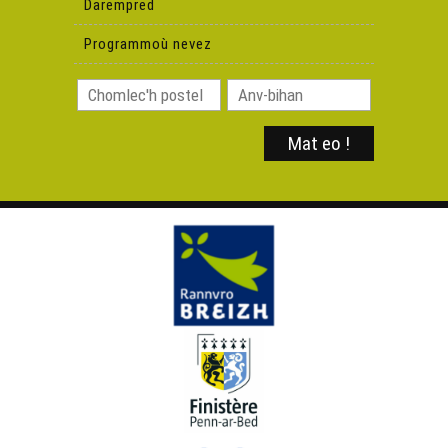
Darempred
Johnny
Programmoù nevez
Morwenn Le Normand & Hardell – Black bird
Morwenn Le Normand & Hardell – Ma faot deoc'h man
dimeziñ
Andrea ar Gouilh - Gwerz an harluad
Allah's Kanañ – Patronez dous ar Folgoed
Gweltaz Adeux - Kelc'hioù du ha kelc'hioù glas
Le Bour & Bodros – Valse