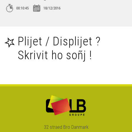
00:10:45
18/12/2016
Breiz a gan – Awel Dreger
Breiz a gan – Kanerien Sant-Karanteg
Plijet / Displijet ?
Skrivit ho soñj !
Brethoniques – Me 'm eus choajet ur vestrez II
Brethoniques – Marie-Louise
Brethoniques – Me 'm eus choajet ur vestrez I
Brethoniques – Tour de France
32 straed Bro Danmark
Pierre-Yves Pétillon – Da zeiz Nedeleg d'an hanternoz