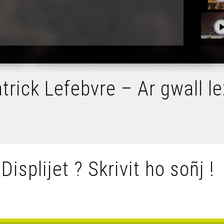
atrick Lefebvre – Ar gwall 
 Displijet ? Skrivit ho soñj !