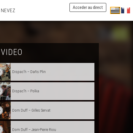
Acceder au direct
 NEVEZ
Didier Dreo/Lanig Libouban - Flouradenn
Strollad Diwan (Axel, Seydou, Glen, Malo) -
Gousperoù ar raned
 VIDEO
Dispac'h (3)
Dispac'h – Dañs Plin
Dispac'h – Polka
Dom Duff – Gilles Servat
Dom Duff – Jean-Pierre Riou