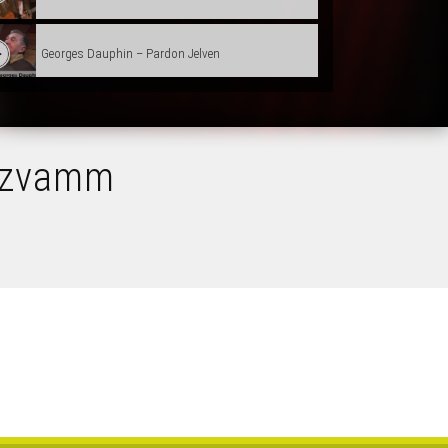
Georges Dauphin – Pardon Jelven
Constant & Johan - Skolaj Plijidi
lezvamm
Gwenola & Alwena Coic – Bonomig kozh
Oktopus Kafe – Rozenn Kernitu
Ar Vreudeur Morvan
Kañfarded Magoar (Sterenn, Louri, Envel, Riwal)
Marie-Claire Le Corre & Patrick Lefebvre – Dañs tro