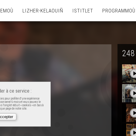
TEMOÙ
LIZHER-KELAOUIÑ
ISTITLET
PROGRAMMOÙ
248
er à ce service :
es pour profiter d'une expérience
t conservé 6 mois et vous pouvez le
 l'onglet réduit « cookies » en bas à
que page de notre site.