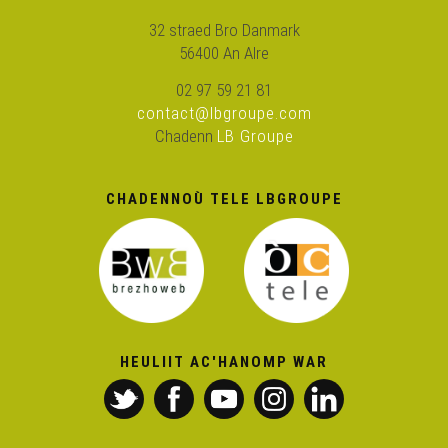
Rock ’n’ Diroll – Divyezhegezh
32 straed Bro Danmark
56400 An Alre
Rock ’n’ Diroll – Foetañ bro
02 97 59 21 81
contact@lbgroupe.com
Chadenn
LB Groupe
Rock ’n’ Diroll – War an hent
CHADENNOÙ TELE LBGROUPE
Yann Raoul – Goulioù kêr
Ramoneurs de Menhirs – Breizhistañs
Ramoneurs de Menhirs – Oy oy oy
HEULIIT AC'HANOMP WAR
Ramoneurs de Menhirs – Marjanig