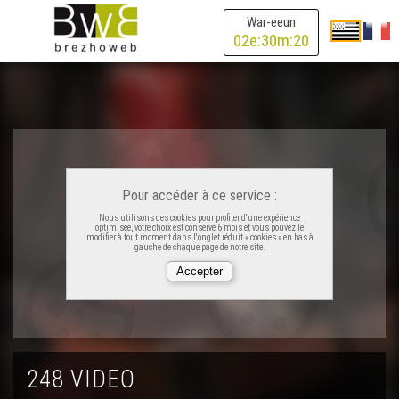
Nolwenn Korbell, Soig Siberil – Anna
War-eeun
02
e:
30
m:
20
Nolwenn Korbell, Soig Siberil - Bugale Breizh
Nolwenn Korbell – Hir
Nolwenn Korbell – Blues ar Penn-sardin
Pour accéder à ce service :
Nous utilisons des cookies pour profiter d'une expérience
optimisée, votre choix est conservé 6 mois et vous pouvez le
Brigitte Kloareg & Mireille Fafra
modifier à tout moment dans l'onglet réduit « cookies » en bas à
gauche de chaque page de notre site.
B. Kloareg-Gi Penseg
B. Kloareg-Gi Penseg - Gavotenn Pont-Aven
248 VIDEO