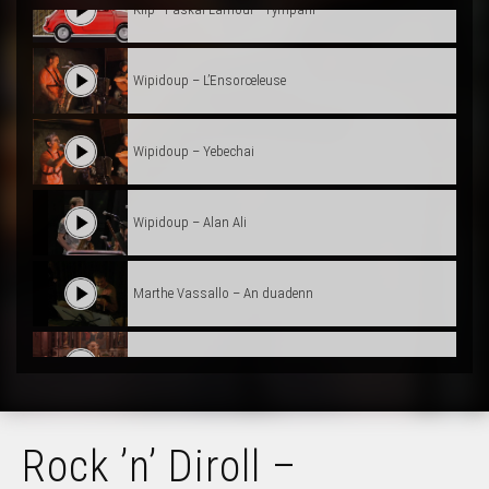
Klip - Paskal Lamour - Tympani
Wipidoup – L’Ensorceleuse
Wipidoup – Yebechai
Wipidoup – Alan Ali
Marthe Vassallo – An duadenn
Symphonie de Breizh (3) - Une Vierge pucelle
Symphonie de Breizh (2) - Jesuz Krouedur
Rock ’n’ Diroll –