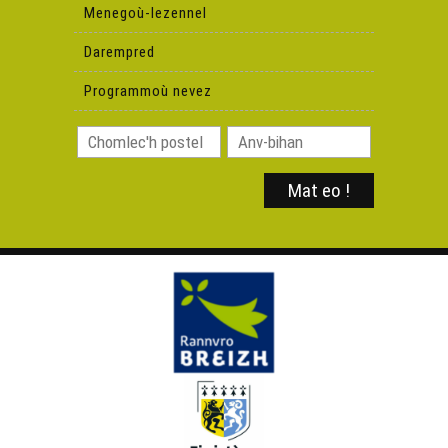
Menegoù-lezennel
Yann Queffeleant
Darempred
Programmoù nevez
Paotred al loc'h
Ozan Trio - Ar mêwier
Ozan Trio - Mann ne bar ’med… c'hwi
Morwenn Le Normand & Roland Conq - Kanomp nouel
e penn an ti
Morwenn Le Normand & Roland Conq – Noz an
Nedeleg
Morwenn Le Normand & Roland Conq - Paotrig bihan