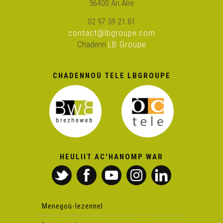
56400 An Alre
Nolùen er Buhé (2)
02 97 59 21 81
contact@lbgroupe.com
Nolùen er Buhé (1)
Chadenn
LB Groupe
Paskal Lamour - Tympani (live)
CHADENNOÙ TELE LBGROUPE
Breudeur Kornig (2)
Breudeur Kornig (1)
HEULIIT AC'HANOMP WAR
Nolwenn Korbell, Soig Siberil – Anna
Nolwenn Korbell, Soig Siberil - Bugale Breizh
Menegoù-lezennel