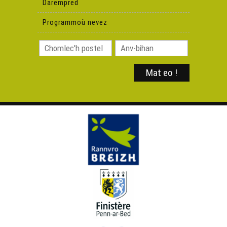
Darempred
Nolwenn Korbell – Hir
Programmoù nevez
Nolwenn Korbell – Blues ar Penn-sardin
Brigitte Kloareg & Mireille Fafra
B. Kloareg-Gi Penseg
B. Kloareg-Gi Penseg - Gavotenn Pont-Aven
Klip - Paskal Lamour - Tympani
Wipidoup – L’Ensorceleuse