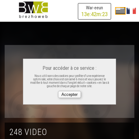
War-eeun
13
e:
42
m:
23
Didier Dreo/Lanig Libouban - Flouradenn
Strollad Diwan (Axel, Seydou, Glen, Malo) - Gousperoù
ar raned
Dispac'h (3)
Pour accéder à ce service :
Nous utilisons des cookies pour profiter d'une expérience
Dispac'h – Dañs Plin
optimisée, votre choix est conservé 6 mois et vous pouvez le
modifier à tout moment dans l'onglet réduit « cookies » en bas à
gauche de chaque page de notre site.
Dispac'h – Polka
Dom Duff – Gilles Servat
248 VIDEO
Dom Duff – Jean-Pierre Riou