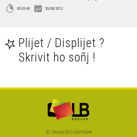
Marie-Claire Le Corre & Patrick Lefebvre – Dañs tro
00:03:48
30/08/2012
Marie-Claire Le Corre & Patrick Lefebvre – Ar gwall
lezvamm
Plijet / Displijet ?
Marie-Claire Le Corre & Patrick Lefebvre – Ton gavotenn
Skrivit ho soñj !
Erwan & Julien Le Creff (2)
Erwan & Julien Le Creff (1)
Nolùen er Buhé (4)
Nolùen er Buhé (3)
32 straed Bro Danmark