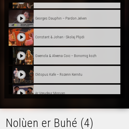
Georges Dauphin – Pardon Jelven
Constant & Johan - Skolaj Plijidi
Gwenola & Alwena Coic – Bonomig kozh
Oktopus Kafe – Rozenn Kernitu
Ar Vreudeur Morvan
Kañfarded Magoar (Sterenn, Louri, Envel, Riwal)
Nolùen er Buhé (4)