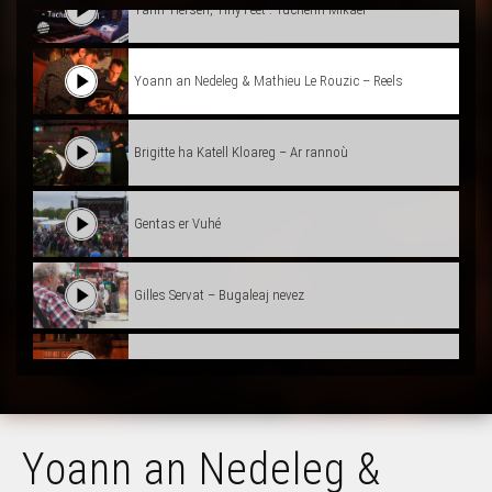
Yann Tiersen, Tiny Feet : Tuchenn Mikael
Yoann an Nedeleg & Mathieu Le Rouzic – Reels
Brigitte ha Katell Kloareg – Ar rannoù
Gentas er Vuhé
Gilles Servat – Bugaleaj nevez
Ur c’houlzad sonerezh gant Bec’h de’i ! – Lod.1
Yann Tiersen – Enez Nein
Yoann an Nedeleg &