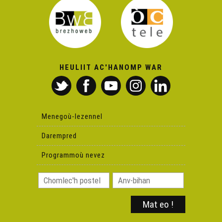
Teir - Kog an dogan
Insch Band - The Humours of Goastom
HEULIIT AC'HANOMP WAR
Annie Ebrel hag Anne Auffret - Ar falc'herien
Jakez ar Borgn - Spontus eo
Menegoù-lezennel
Darempred
Dour Pottier Trio (2)
Programmoù nevez
Jakez ar Borgn - Koumoul du
Annie Ebrel - Ar milinerig fin