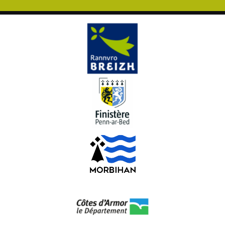
Awen Plougoulm - Ar c'hazh hag an Heol (kanaouenn
divyezhek)
Annie Ebrel hag Anne Auffret - Ar plac'hig hag ene he
mamm
Annie Ebrel ha Noluèn er Buhé - Dañs tro
Annie Ebrel ha Riccardo del Fra - Skolvan
Rozenn Talec
Enora Berardy - Marv eo mamm an avaloù
Enora ha Marie Berardy - Ar serjant major