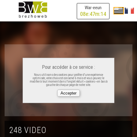
Balafent – Ar wezenn-avaloù
War-eeun
08
e:
47
m:
14
Skolajidi Diwan Plijidi – Kan skolaj Plijidi
Rozenn Taleg & Jean-Claude Taleg – Soubenn ar mevel
Jean-Luc Roudaut – Pemp troad d'ar maout
Pour accéder à ce service :
Nous utilisons des cookies pour profiter d'une expérience
optimisée, votre choix est conservé 6 mois et vous pouvez le
Jean-Luc Roudaut – Bigi war ar mor
modifier à tout moment dans l'onglet réduit « cookies » en bas à
gauche de chaque page de notre site.
Astrakan Project – 1932
Yoann an Nedeleg – Sliabh na mBan
248 VIDEO