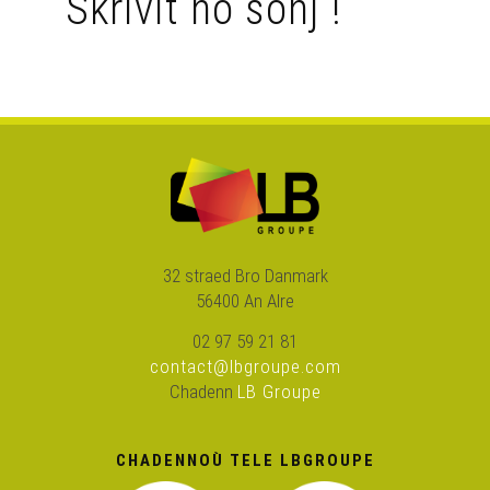
Skrivit ho soñj !
Insch Band - Chloé's passion
Tiny Feet – Mogerioù mor
Yann Tiersen – Penn ar Roc'h
Kaou an Davay - Ar Falc'hon
32 straed Bro Danmark
56400 An Alre
Jakez ar Borgn - Brennig ar C'hurnig
02 97 59 21 81
contact@lbgroupe.com
Teir - Trinkamp marc'hadour
Chadenn
LB Groupe
Awen Plougoulm & Maurice Poulmarc’h - Kanaouenn
CHADENNOÙ TELE LBGROUPE
Fantig