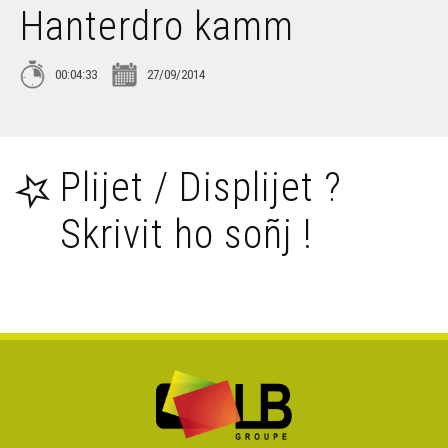
Hanterdro kamm
Jakez ar Borgn – Boubou
00:04:33
27/09/2014
Rozenn Taleg & Jean-Claude Taleg – Son Speied
Mari Lorho-Pasco, Awena Courtet-Le Baron, Catherine
Pasco (3)
Plijet / Displijet ?
Jakez ar Borgn – Va lellig
Skrivit ho soñj !
Mael Lhopiteau-Timothée Le Net (1)
Skolajidi Diwan Plijidi – Ton ar frankiz
Marcel Prigent-Guy Le Guern (2)