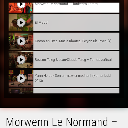
Morwenn Le Normand – Hanterdro kamm
El Maout
Gwenn an Dreo, Maela Kloareg, Perynn Bleunven (4)
Rozenn Taleg & Jean-Claude Taleg – Ton da zañsal
Yann Herou - Son ar mezvier mechant (Kan ar bobl
2013)
Clervie Verveur – Istor deus an Amerik
Marcel Prigent-Guy Le Guern (1)
Morwenn Le Normand –