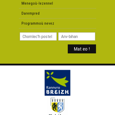
Menegoù-lezennel
Astrakan Project – 1932
Darempred
Programmoù nevez
Yoann an Nedeleg – Sliabh na mBan
Yann Tiersen, Tiny Feet : Tuchenn Mikael
Yoann an Nedeleg & Mathieu Le Rouzic – Reels
Brigitte ha Katell Kloareg – Ar rannoù
Gentas er Vuhé
Gilles Servat – Bugaleaj nevez