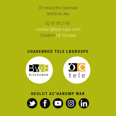
Jakez ar Borgn – ’Fell ket din ken
32 straed Bro Danmark
56400 An Alre
02 97 59 21 81
An Alkimiour – Paskal Lamour
contact@lbgroupe.com
Chadenn
LB Groupe
Balafent – Ar wezenn-avaloù
CHADENNOÙ TELE LBGROUPE
Skolajidi Diwan Plijidi – Kan skolaj Plijidi
Rozenn Taleg & Jean-Claude Taleg – Soubenn ar mevel
Jean-Luc Roudaut – Pemp troad d'ar maout
HEULIIT AC'HANOMP WAR
Jean-Luc Roudaut – Bigi war ar mor