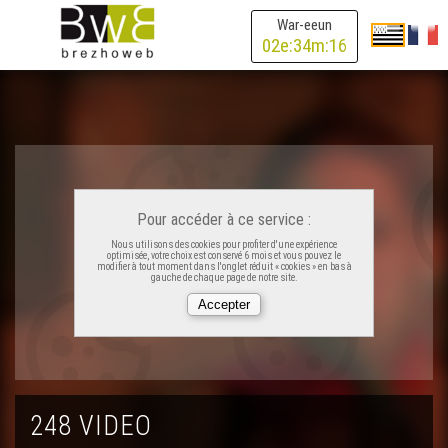
Astrakan Project – 7 Hills
War-eeun
02
e:
34
m:
16
Sophie Le Hunsec (2)
Tyto Alba – Ar vaouez drant
Tyto Alba – Ambrozia
Pour accéder à ce service :
Nous utilisons des cookies pour profiter d'une expérience
optimisée, votre choix est conservé 6 mois et vous pouvez le
Sophie Le Hunsec (3)
modifier à tout moment dans l'onglet réduit « cookies » en bas à
gauche de chaque page de notre site.
Lors Landat – Plahig a dachen
Sophie Le Hunsec (1)
248 VIDEO