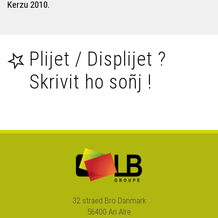
Kerzu 2010.
Startijenn – Tort's jig
Plijet / Displijet ?
Startijenn – ’Ba Kerchef
Skrivit ho soñj !
Startijenn – Pakit holl
Gilles Servat – Ar soudarded zo gwisket e ruz
Rock ’n’ Diroll – Deuit ganeomp
Rock ’n’ Diroll – Divyezhegezh
32 straed Bro Danmark
56400 An Alre
Rock ’n’ Diroll – Foetañ bro