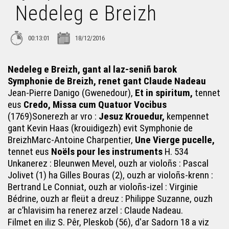
Nedeleg e Breizh
Wipidoup – Yebechai
00:13:01
18/12/2016
Wipidoup – Alan Ali
Nedeleg e Breizh,
gant al laz-seniñ barok
Symphonie de Breizh, renet gant Claude Nadeau
Jean-Pierre Danigo (Gwenedour),
Et in spiritum,
tennet
Marthe Vassallo – An duadenn
eus
Credo, Missa cum Quatuor Vocibus
(1769)Sonerezh ar vro :
Jesuz Krouedur,
kempennet
Symphonie de Breizh (3) - Une Vierge pucelle
gant Kevin Haas (krouidigezh) evit Symphonie de
BreizhMarc-Antoine Charpentier,
Une Vierge pucelle,
tennet eus
Noëls pour les instruments
H. 534
Symphonie de Breizh (2) - Jesuz Krouedur
Unkanerez : Bleunwen Mevel, ouzh ar violoñs : Pascal
Jolivet (1) ha Gilles Bouras (2), ouzh ar violoñs-krenn :
Bertrand Le Conniat, ouzh ar violoñs-izel : Virginie
Symphonie de Breizh (1) - Et in spiritum
Bédrine, ouzh ar fleüt a dreuz : Philippe Suzanne, ouzh
ar c’hlavisim ha renerez arzel : Claude Nadeau.
Filmet en iliz S. Pêr, Pleskob (56), d'ar Sadorn 18 a viz
Symphonie de Breizh – Nedeleg e Breizh