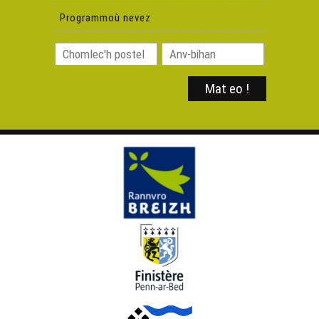
Paotred al loc'h
Programmoù nevez
Ozan Trio - Ar mêwier
Ozan Trio - Mann ne bar ’med… c'hwi
Morwenn Le Normand & Roland Conq - Kanomp nouel
e penn an ti
Morwenn Le Normand & Roland Conq – Noz an
Nedeleg
Morwenn Le Normand & Roland Conq - Paotrig bihan
Skol Div Yezh Rostrenn - Pa ziskenn ar mor