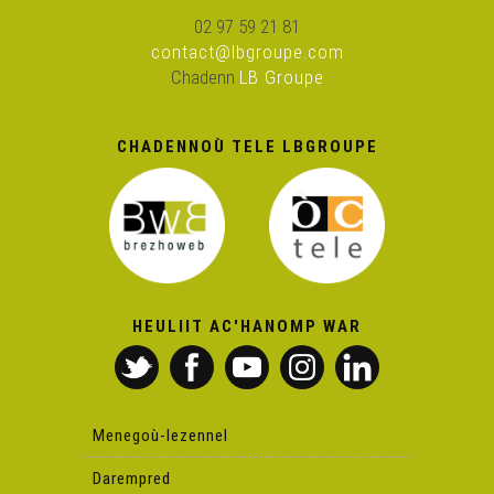
02 97 59 21 81
contact@lbgroupe.com
Rock ’n’ Diroll – War an hent
Chadenn
LB Groupe
Yann Raoul – Goulioù kêr
CHADENNOÙ TELE LBGROUPE
Ramoneurs de Menhirs – Breizhistañs
Ramoneurs de Menhirs – Oy oy oy
HEULIIT AC'HANOMP WAR
Ramoneurs de Menhirs – Marjanig
Yann Queffeleant
Menegoù-lezennel
Darempred