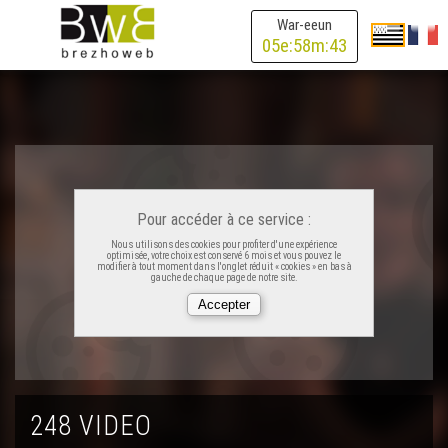
War-eeun
Nolùen er Buhé (2)
05
e:
58
m:
43
Nolùen er Buhé (1)
Paskal Lamour - Tympani (live)
Pour accéder à ce service :
Breudeur Kornig (2)
Nous utilisons des cookies pour profiter d'une expérience
optimisée, votre choix est conservé 6 mois et vous pouvez le
modifier à tout moment dans l'onglet réduit « cookies » en bas à
gauche de chaque page de notre site.
Breudeur Kornig (1)
Nolwenn Korbell, Soig Siberil – Anna
248 VIDEO
Nolwenn Korbell, Soig Siberil - Bugale Breizh