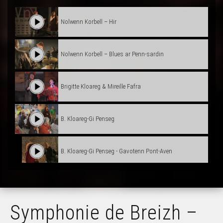
Nolwenn Korbell – Hir
Nolwenn Korbell – Blues ar Penn-sardin
Brigitte Kloareg & Mireille Fafra
B. Kloareg-Gi Penseg
B. Kloareg-Gi Penseg - Gavotenn Pont-Aven
Klip - Paskal Lamour - Tympani
Symphonie de Breizh –
Wipidoup – L’Ensorceleuse