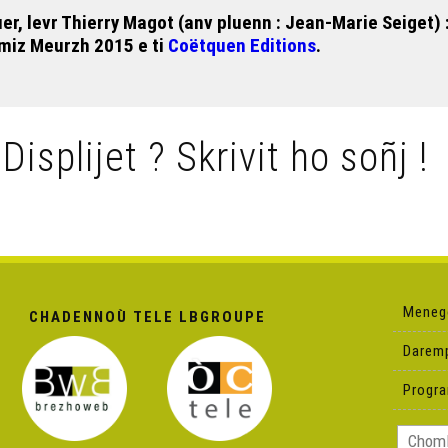
ouer, levr Thierry Magot (anv pluenn : Jean-Marie Seiget) 
miz Meurzh 2015 e ti
Coëtquen Editions
.
 Displijet ? Skrivit ho soñj !
Meneg
CHADENNOÙ TELE LBGROUPE
Darem
Progr