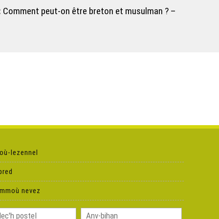
:
Comment peut-on être breton et musulman ? –
Bec'h de'i ispisial Gourfenn Gouren Breizh 2015 (14-
8)
Bec'h de'i ! Tud paour ha kengred (14-6)
Bec'h de'i ! Traonienn ar Sent
Bec'h de'i ! Beilhadeg an Nedeleg (15-4)
où-lezennel
Bec'h de'i ! Kanañ evit ar vugale (14-5)
pred
Bec'h de'i ! Diwan : petra int deut da vezañ ? (15-1)
ammoù nevez