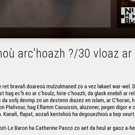
ionoù arc'hoazh ?/30 vloaz a
e ret bravañ doareoù mulzulmaned zo a vez lakaet war-wel. Da 
 hag ec'h eo ar c'houlz, hirie c'hoazh, da glask enebiñ ar rel
da soñj deomp zo un destenn diazez en islam, ar C'horan, h
n Plañvour, hag Eflamm Caouissin, aluzoner, pegen digor e c'h
. Kanañ, flapat, aozañ kentelioù ha degouezhioù a bep seurt 
t-Le Baron ha Catherine Pasco zo aet da heul ar gaoz a-he