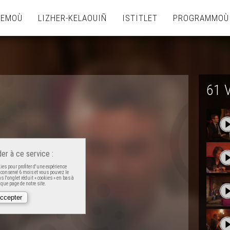
TEMOÙ
LIZHER-KELAOUIÑ
ISTITLET
PROGRAMMOÙ
61 
er à ce service :
es pour profiter d'une expérience
t conservé 6 mois et vous pouvez le
 l'onglet réduit « cookies » en bas à
que page de notre site.