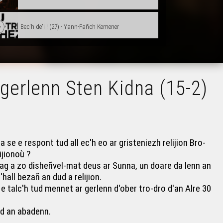
Bec'h de'i ! (27) - Yann-Fañch Kemener
Bec'h de'i ! (23) - Ar Bonedoù Ruz
r gerlenn Sten Kidna (15-2)
Bec'h de'i ! (25) - Bout 20 vloaz e 2014
Bec'h de'i ! (30) – Ar rannvroioù nevez
se e respont tud all ec'h eo ar gristeniezh relijion Bro-
ijionoù ?
Bec'h de'i ! 2 – Merc'hed a gan
ag a zo disheñvel-mat deus ar Sunna, un doare da lenn an
all bezañ an dud a relijion.
e talc'h tud mennet ar gerlenn d'ober tro-dro d'an Alre 30
Bec'h de'i ! 1 – Politikerezh yezh
d an abadenn.
Bec'h de'i ! Dilennadegoù rannvro (15-3)