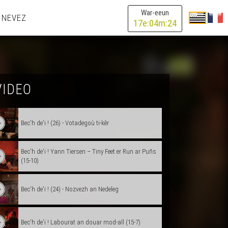
War-eeun
 NEVEZ
17
e:
04
m:
24
VIDEO
Bec'h de'i ! Peseurt relijionoù arc'hoazh ?/30 vloaz
ar gerlenn Sten Kidna (15-2)
Bec'h de'i ! (26) - Votadegoù ti-kêr
Bec'h de'i ! Yann Tiersen – Tiny Feet er Run ar Puñs
(15-10)
Bec'h de'i ! (24) - Nozvezh an Nedeleg
Bec'h de'i ! Labourat an douar mod-all (15-7)