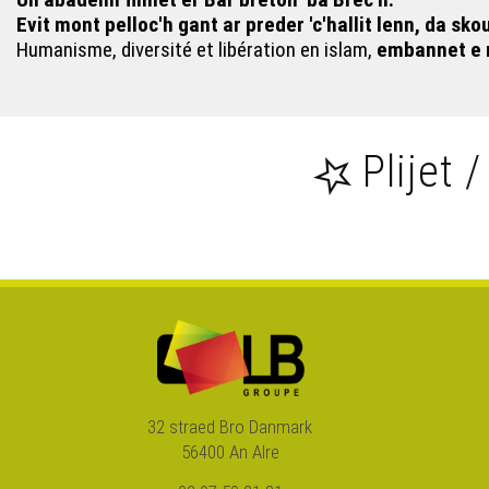
Evit mont pelloc'h gant ar preder 'c'hallit lenn, da sk
Humanisme, diversité et libération en islam,
embannet e 
Plijet /
32 straed Bro Danmark
56400 An Alre