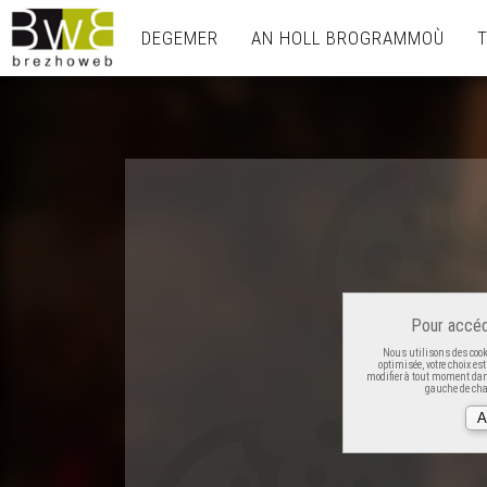
DEGEMER
AN HOLL BROGRAMMOÙ
Pour accéd
Nous utilisons des cooki
optimisée, votre choix es
modifier à tout moment dans
gauche de cha