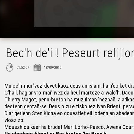
Bec'h de'i ! Peseurt relij
01:52:07
18/09/2015
Muioc'h-mui 'vez klevet kaoz deus an islam, ha n'eo ket dr
C'hall, hag ar vro-mañ ivez da heul marteze a-walc'h. Daoust
Thierry Magot, penn-breton ha muzulman 'nezhañ, a adkas 
destenn gentañ-se. Deus o zu e tiskouez Ivan Brient, perso
D'ar gerlenn Sten Kidna eo gouestlet eil lodenn an abadenn
vloaz zo.
Mouezhioù kaer ha brudet Mari Lorho-Pasco, Awena Courte
Un abadenn filmet er Bar breton 'ba Brec'h.