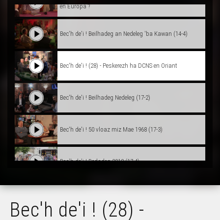
en Europa ?
Bec'h de'i ! Beilhadeg an Nedeleg 'ba Kawan (14-4)
Bec'h de'i ! (28) - Peskerezh ha DCNS en Oriant
Bec'h de'i ! Beilhadeg Nedeleg (17-2)
Bec'h de'i ! 50 vloaz miz Mae 1968 (17-3)
Bec'h de'i ! Redadeg 2018 (17-4)
Bec'h de'i ! 4 – Breizh a gan
Bec'h de'i ! (28) -