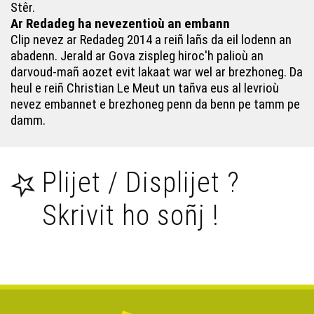
Stêr.
Bec'h de'i ! (29) - Ar Redadeg
Ar Redadeg ha nevezentioù an embann
Clip nevez ar Redadeg 2014 a reiñ lañs da eil lodenn an
abadenn. Jerald ar Gova zispleg hiroc'h palioù an
Bec'h de'i ! 3 – Ti ar Vevoniezh Rosko
darvoud-mañ aozet evit lakaat war wel ar brezhoneg. Da
heul e reiñ Christian Le Meut un tañva eus al levrioù
nevez embannet e brezhoneg penn da benn pe tamm pe
Bec'h de'i ! 20 - Brezhoneg er skol
damm.
Bec'h de'i ! (22) - An embann e brezhoneg
Plijet / Displijet ?
Bec'h de'i ! 9 – Peseurt labour-douar e Breizh a-benn
2020 ?
Skrivit ho soñj !
Bec'h de'i ! 7 – Dilennadeg Prezidant 2012 (e Kemper)
Bec'h de'i ! 10 – TONNERRES DE BREST 2012