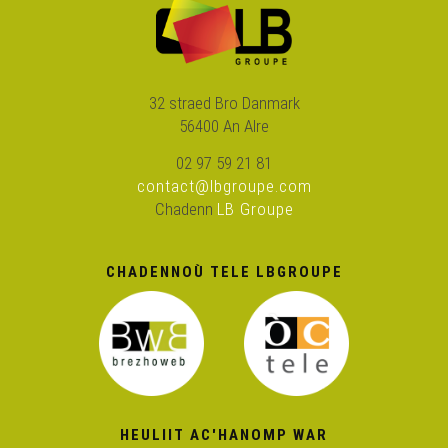
Bec'h de'i ! 13 - Cheñchet o deus penn d'ar vazh !
Bec'h de'i ! 15 - Mediaoù dizalc'h hag emren e Breizh ?
32 straed Bro Danmark
56400 An Alre
Bec'h de'i ! 18 - Bev-buhezek ar brezhoneg el Liger-
02 97 59 21 81
Atlantel !
contact@lbgroupe.com
Chadenn
LB Groupe
Bec'h de'i ! 11 – Karta ar yezhoù bihan : ha kadarnaet e
vo a-benn ar fin ?
CHADENNOÙ TELE LBGROUPE
Bec'h de'i ! 8 – Degouezh Redadeg 2012 war-eeun (e
Douarnenez)
Bec'h de'i ! 16 - Dastum teñzor ar bobl
Bec'h de'i ! 6 – Peseurt energiezh e Breizh ? (e Kallag)
HEULIIT AC'HANOMP WAR