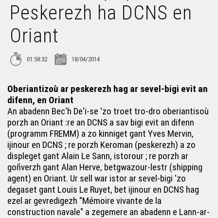
Peskerezh ha DCNS en
Bec'h de'i ! 19 - Kan ar Bobl, gourfenn 2013
Oriant
Bec'h de'i ! 5 – Taol Kurun
01:58:32
18/04/2014
Bec'h de'i ! 12 – Ar yezh hag ar feiz, breur ha c'hoar e
Breizh bepred ?
Oberiantizoù ar peskerezh hag ar sevel-bigi evit an
difenn, en Oriant
Bec'h de'i ! 45 bloaz ar CRBC (14-3)
An abadenn Bec'h De'i-se 'zo troet tro-dro oberiantisoù
porzh an Oriant :re an DCNS a sav bigi evit an difenn
(programm FREMM) a zo kinniget gant Yves Mervin,
Bec'h de'i ! 15 vloaz Skolaj Diwan ar Mor-Bihan (14-2)
ijinour en DCNS ; re porzh Keroman (peskerezh) a zo
displeget gant Alain Le Sann, istorour ; re porzh ar
Bec'h de'i ! Tri miz war-lerc'h, piv eo Charlie ? (14-7)
goñverzh gant Alan Herve, betgwazour-lestr (shipping
agent) en Oriant. Ur sell war istor ar sevel-bigi 'zo
degaset gant Louis Le Ruyet, bet ijinour en DCNS hag
Bec'h de'i ! 14 - Beilhadeg er Vro Vigoudenn
ezel ar gevredigezh "Mémoire vivante de la
construction navale" a zegemere an abadenn e Lann-ar-