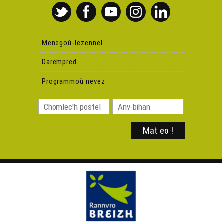
Bec'h de'i ! 17 - Digreizennañ : petra da c'hortoz e
Breizh ?
Menegoù-lezennel
Bec'h De'i ! an Nedeleg
Darempred
Chakod Noz - Filmoù Chakod 2020
Programmoù nevez
Yann-Fañch Kemener - Bec'h De'i ! an Nedeleg