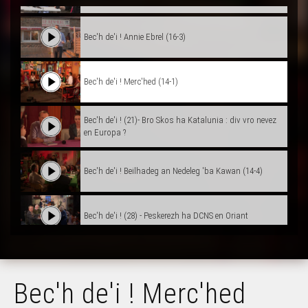
Bec'h de'i ! Annie Ebrel (16-3)
Bec'h de'i ! Merc'hed (14-1)
Bec'h de'i ! (21)- Bro Skos ha Katalunia : div vro nevez
en Europa ?
Bec'h de'i ! Beilhadeg an Nedeleg 'ba Kawan (14-4)
Bec'h de'i ! (28) - Peskerezh ha DCNS en Oriant
Bec'h de'i ! Beilhadeg Nedeleg (17-2)
Bec'h de'i ! Merc'hed
Bec'h de'i ! 50 vloaz miz Mae 1968 (17-3)