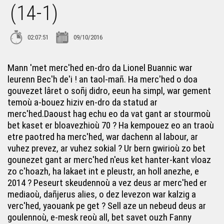
(14-1)
Bec'h de'i ! Redadeg 2018 (17-4)
02:07:51
09/10/2016
Bec'h de'i ! 4 – Breizh a gan
Mann 'met merc'hed en-dro da Lionel Buannic war
leurenn Bec'h de'i ! an taol-mañ. Ha merc'hed o doa
gouvezet lâret o soñj didro, eeun ha simpl, war gement
Bec'h de'i ! 19 - Kan ar Bobl, gourfenn 2013
temoù a-bouez hiziv en-dro da statud ar
merc'hed.Daoust hag echu eo da vat gant ar stourmoù
bet kaset er bloavezhioù 70 ? Ha kempouez eo an traoù
Bec'h de'i ! 5 – Taol Kurun
etre paotred ha merc'hed, war dachenn al labour, ar
vuhez prevez, ar vuhez sokial ? Ur bern gwirioù zo bet
Bec'h de'i ! 12 – Ar yezh hag ar feiz, breur ha c'hoar e
gounezet gant ar merc'hed n'eus ket hanter-kant vloaz
Breizh bepred ?
zo c'hoazh, ha lakaet int e pleustr, an holl anezhe, e
2014 ? Peseurt skeudennoù a vez deus ar merc'hed er
mediaoù, dañjerus alies, o dez levezon war kalzig a
Bec'h de'i ! 45 bloaz ar CRBC (14-3)
verc'hed, yaouank pe get ? Sell aze un nebeud deus ar
goulennoù, e-mesk reoù all, bet savet ouzh Fanny