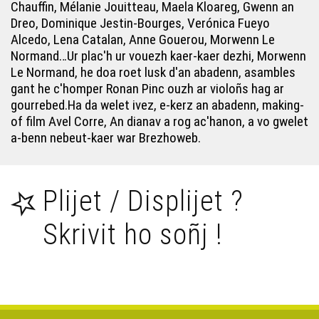
Bec'h de'i ! 15 vloaz Skolaj Diwan ar Mor-Bihan (14-2)
Chauffin, Mélanie Jouitteau, Maela Kloareg, Gwenn an
Dreo, Dominique Jestin-Bourges, Verónica Fueyo
Alcedo, Lena Catalan, Anne Gouerou, Morwenn Le
Bec'h de'i ! Tri miz war-lerc'h, piv eo Charlie ? (14-7)
Normand…Ur plac'h ur vouezh kaer-kaer dezhi, Morwenn
Le Normand, he doa roet lusk d'an abadenn, asambles
gant he c'homper Ronan Pinc ouzh ar violoñs hag ar
Bec'h de'i ! 14 - Beilhadeg er Vro Vigoudenn
gourrebed.Ha da welet ivez, e-kerz an abadenn, making-
of film Avel Corre, An dianav a rog ac'hanon, a vo gwelet
a-benn nebeut-kaer war Brezhoweb.
Bec'h de'i ! (29) - Ar Redadeg
Bec'h de'i ! 3 – Ti ar Vevoniezh Rosko
Plijet / Displijet ?
Skrivit ho soñj !
Bec'h de'i ! 20 - Brezhoneg er skol
Bec'h de'i ! (22) - An embann e brezhoneg