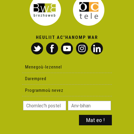
Bec'h de'i ! 16 - Dastum teñzor ar bobl
Bec'h de'i ! 6 – Peseurt energiezh e Breizh ? (e Kallag)
HEULIIT AC'HANOMP WAR
Bec'h de'i ! 17 - Digreizennañ : petra da c'hortoz e
Breizh ?
Bec'h De'i ! an Nedeleg
Menegoù-lezennel
Darempred
Chakod Noz - Filmoù Chakod 2020
Programmoù nevez
Yann-Fañch Kemener - Bec'h De'i ! an Nedeleg