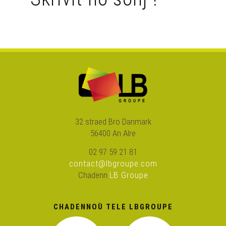
Bec'h de'i ! 7 – Dilennadeg Prezidant 2012 (e Kemper)
Bec'h de'i ! 10 – TONNERRES DE BREST 2012
Bec'h de'i ! 13 - Cheñchet o deus penn d'ar vazh !
Bec'h de'i ! 15 - Mediaoù dizalc'h hag emren e Breizh ?
32 straed Bro Danmark
56400 An Alre
Bec'h de'i ! 18 - Bev-buhezek ar brezhoneg el Liger-
Atlantel !
02 97 59 21 81
contact@lbgroupe.com
Bec'h de'i ! 11 – Karta ar yezhoù bihan : ha kadarnaet e
Chadenn
LB Groupe
vo a-benn ar fin ?
Bec'h de'i ! 8 – Degouezh Redadeg 2012 war-eeun (e
CHADENNOÙ TELE LBGROUPE
Douarnenez)