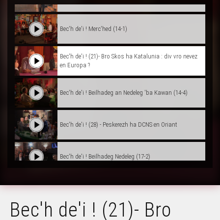
Bec'h de'i ! Merc'hed (14-1)
Bec'h de'i ! (21)- Bro Skos ha Katalunia : div vro nevez
en Europa ?
Bec'h de'i ! Beilhadeg an Nedeleg 'ba Kawan (14-4)
Bec'h de'i ! (28) - Peskerezh ha DCNS en Oriant
Bec'h de'i ! Beilhadeg Nedeleg (17-2)
Bec'h de'i ! 50 vloaz miz Mae 1968 (17-3)
Bec'h de'i ! (21)- Bro