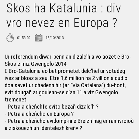
Bec'h de'i ! Redadeg 2018 (17-4)
Skos ha Katalunia : div
vro nevez en Europa ?
Bec'h de'i ! 4 – Breizh a gan
01:53:20
15/10/2013
Bec'h de'i ! 19 - Kan ar Bobl, gourfenn 2013
Ur referendum diwar-benn an dizalc'h a vo aozet e Bro-
Bec'h de'i ! 5 – Taol Kurun
Skos e miz Gwengolo 2014.
E Bro-Gatalunia eo bet prometet delc'hel ur votadeg
ivez ar bloaz a zeu. Etre 1,6 million ha 2 villion a dud o
Bec'h de'i ! 12 – Ar yezh hag ar feiz, breur ha c'hoar e
Breizh bepred ?
doa savet ur chadenn hir (ar "Via Catalana") du-hont,
evit dougañ ar goulenn-se d'an 11 a viz Gwengolo
tremenet.
Bec'h de'i ! 45 bloaz ar CRBC (14-3)
- Petra a cheñchfe evito bezañ dizalc'h ?
- Petra a cheñcho en Europa ?
- Petra a cheñcho evidomp-ni e Breizh hag er rannvroioù
Bec'h de'i ! 15 vloaz Skolaj Diwan ar Mor-Bihan (14-2)
a ziskouezh un identelezh kreñv ?