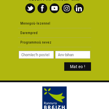
Xavi Pons Domenech, aozer ar “Via Catalana”
Skrivagnerien yaouank al lise Jean Macé (Lannarstêr)
Menegoù-lezennel
Darempred
Kengred al labour douar
Programmoù nevez
Panelloù chaluter
Nag e Bro-Gembre ? Soñjoù Geraint Jones
Yann-Fañch Kemener : ar c'hanaouennoù diabarzh
Div vezegez en Bro-Dreger