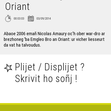
Galloudoù lec'hel : hag an demokratelezh ?
Oriant
Ti-Embann ar Skolioù
00:03:03
03/09/2014
Lisa Marine (Breizh ha Porto Rico)
Abaoe 2006 emañ Nicolas Amaury oc'h ober war-dro ar
brezhoneg ’ba Emgleo Bro an Oriant: ur vicher liesseurt
da vat ha talvoudus.
Bernard Coquil – Mestr micherour e ti Gad
Plijet / Displijet ?
Rannvroioù nevez ?
Skrivit ho soñj !
Emrenerezh e Breizh
Malizenn ar Redadeg