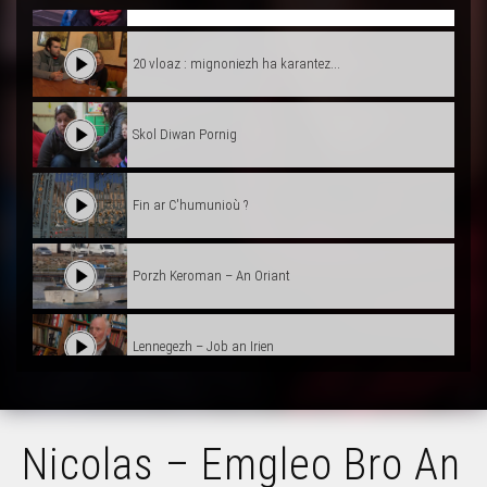
20 vloaz : mignoniezh ha karantez...
Skol Diwan Pornig
Fin ar C'humunioù ?
Porzh Keroman – An Oriant
Lennegezh – Job an Irien
Prientiñ ar Redadeg
Nicolas – Emgleo Bro An