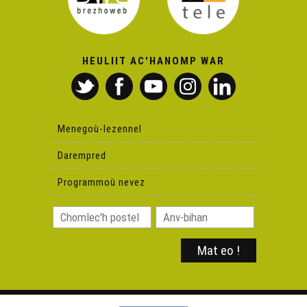
Yann-Fañch Kemener : ar c'hanaouennoù diabarzh
HEULIIT AC'HANOMP WAR
Div vezegez en Bro-Dreger
Ar Skol-veur Stummañ mistri-skol
Menegoù-lezennel
Darempred
Listri an DCNS
Programmoù nevez
Yann-Fañch Kemener : ur familh kanerien
Toull-ar-c'hoad, brezhoneg an natur serret en ur
valizenn
Energiezh : greun-koad e-lec'h fioul