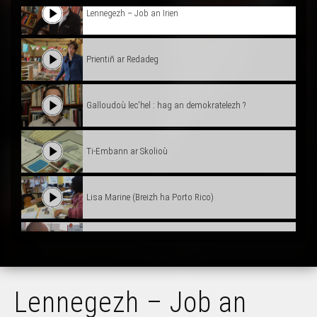
Lennegezh – Job an Irien
Prientiñ ar Redadeg
Galloudoù lec'hel : hag an demokratelezh ?
Ti-Embann ar Skolioù
Lisa Marine (Breizh ha Porto Rico)
Bernard Coquil – Mestr micherour e ti Gad
Rannvroioù nevez ?
Lennegezh – Job an