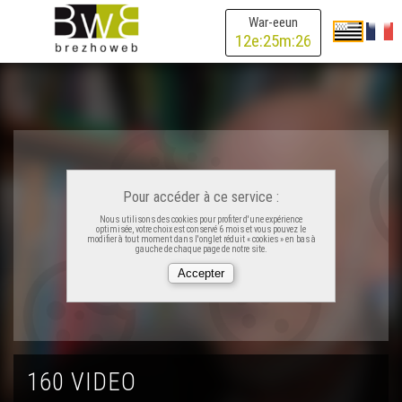
Goude Diwan : treuzkas ar brezhoneg er familh
War-eeun
12
e:
25
m:
26
Ifig Troadeg a zastum memor Bro-Dreger
Nicolas – Emgleo Bro An Oriant
20 vloaz : mignoniezh ha karantez...
Pour accéder à ce service :
Nous utilisons des cookies pour profiter d'une expérience
optimisée, votre choix est conservé 6 mois et vous pouvez le
modifier à tout moment dans l'onglet réduit « cookies » en bas à
Skol Diwan Pornig
gauche de chaque page de notre site.
Fin ar C'humunioù ?
Porzh Keroman – An Oriant
160 VIDEO