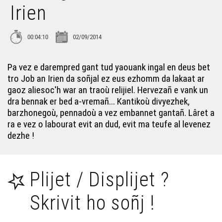
Irien
Emrenerezh e Breizh
00:04:10
02/09/2014
Malizenn ar Redadeg
Pa vez e darempred gant tud yaouank ingal en deus bet
tro Job an Irien da soñjal ez eus ezhomm da lakaat ar
Jean Ollivro : poent bezañ soñj deus ar mor er vro
gaoz aliesoc'h war an traoù relijiel. Hervezañ e vank un
dra bennak er bed a-vremañ... Kantikoù divyezhek,
20 vloaz : gant petra hunvreal hiziv hag evit 2030 ?
barzhonegoù, pennadoù a vez embannet gantañ. Lâret a
ra e vez o labourat evit an dud, evit ma teufe al levenez
dezhe !
Ya ! Paper ha dibaper ?
Plijet / Displijet ?
An oferenn gant Job an Irien
Skrivit ho soñj !
Da 20 vloaz, petra ’dalv “labourat” ?