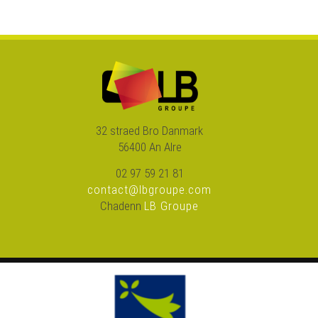
32 straed Bro Danmark
56400 An Alre
02 97 59 21 81
contact@lbgroupe.com
Chadenn
LB Groupe