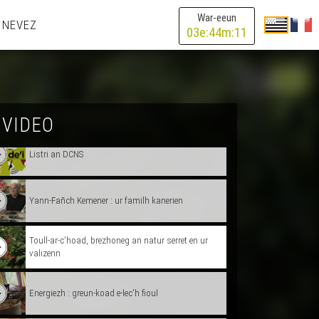
Yann-Fañch Kemener : ar c'hanaouennoù diabarzh
War-eeun
 NEVEZ
03
e:
44
m:
11
Div vezegez en Bro-Dreger
Ar Skol-veur Stummañ mistri-skol
 VIDEO
Listri an DCNS
Yann-Fañch Kemener : ur familh kanerien
Toull-ar-c'hoad, brezhoneg an natur serret en ur
valizenn
Energiezh : greun-koad e-lec'h fioul