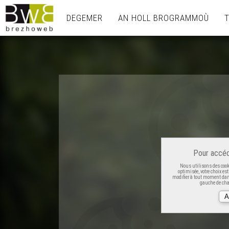
DEGEMER
AN HOLL BROGRAMMOÙ
Pour accéd
Nous utilisons des cooki
optimisée, votre choix es
modifier à tout moment dans
gauche de cha