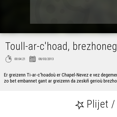
Toull-ar-c'hoad, brezhoneg
00:04:21
08/03/2013
Er greizenn Ti-ar-c'hoadoù er Chapel-Nevez e vez degemeret
zo bet embannet gant ar greizenn da zeskiñ gerioù brezho
Plijet /