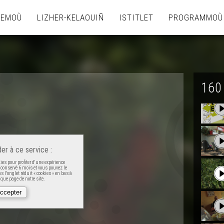
TEMOÙ
LIZHER-KELAOUIÑ
ISTITLET
PROGRAMMOÙ
160
er à ce service :
es pour profiter d'une expérience
t conservé 6 mois et vous pouvez le
 l'onglet réduit « cookies » en bas à
que page de notre site.