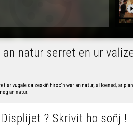
 an natur serret en ur valiz
 ar vugale da zeskiñ hiroc'h war an natur, al loened, ar plan
neg an natur.
 Displijet ? Skrivit ho soñj !