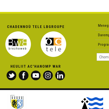
Meneg
CHADENNOÙ TELE LBGROUPE
Darem
Progr
HEULIIT AC'HANOMP WAR