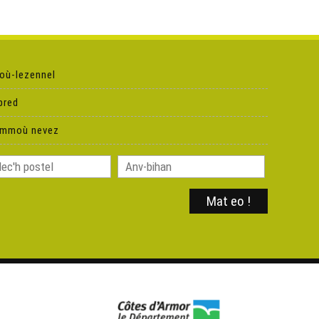
Jean Ollivro : levezon an tren-tizh war ar vro
Yvon Cras, labourer-douar bio
où-lezennel
pred
Tiny Feet : peoc’h ha karantez war Eusa
ammoù nevez
Karta 2016 ar rannvroioù nevez
Mezeien : efedoù Lezenn Touraine war ar pemdez
Sifroù an distrol-skol e 2015
An Nedeleg en Alre