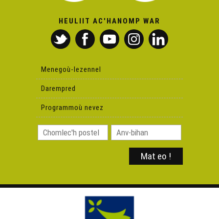
Aet eo Céline Soun da Anaon...
HEULIIT AC'HANOMP WAR
Yann Tiersen, soniñ Eusa hag ar brezhoneg…
Menegoù-lezennel
Ofis Publik ar Brezhoneg
Darempred
Programmoù nevez
Sant-Gwenole, bag dre-lien mod-kozh... ha mil-micher !
Ti ar Vevoniezh – Rosko 2 (pesklenn)
Ti ar Vevoniezh – Rosko 3 (studial)
C'hoarioù koad gant Marcel Nohaic