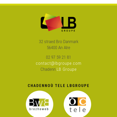
Kan ar mor, ul levr skrivet ha lennet gant Yann Bijer
Koll-Digoll Brezel, ul levr skrivet ha lennet gant Herve
Lossec
32 straed Bro Danmark
Nikolazig, ul levr skrivet ha lennet gant Divi KErvella
56400 An Alre
02 97 59 21 81
Traoù Nevez, ul levr skrivet ha lennet gant Yann Gerven
contact@lbgroupe.com
Chadenn
LB Groupe
Tele, tablezenn, pellgomzer godell
CHADENNOÙ TELE LBGROUPE
Melestradur Bro-C'hall da geñver an digreizennañ
An Ankou, memor ar Vretoned gant Daniel Giraudon