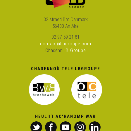
32 straed Bro Danmark
56400 An Alre
02 97 59 21 81
contact@lbgroupe.com
Chadenn
LB Groupe
CHADENNOÙ TELE LBGROUPE
HEULIIT AC'HANOMP WAR