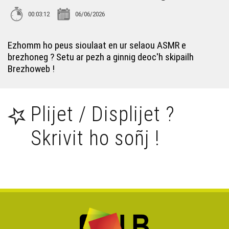
Brezhoneg war Google Treiñ
00:03:12
06/06/2026
Ne chom ken nemet 107 000 brezhoneger e 2024 !
Ezhomm ho peus sioulaat en ur selaou ASMR e
brezhoneg ? Setu ar pezh a ginnig deoc'h skipailh
107.000 brezhoneger hepken e 2024 - Atersadenn Paul
Brezhoweb !
Molac
Un eil-brezidantez nevez e-karg deus Yezhoù Breizh !
Plijet / Displijet ?
Skrivit ho soñj !
Gouel Broadel ar Brezhoneg 2025 : Petra nevez ?
ASMR e brezhoneg