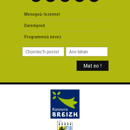
Menegoù-lezennel
Darempred
Programmoù nevez