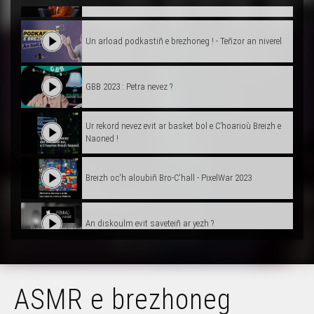
Un arload podkastiñ e brezhoneg ! - Teñzor an niverel
GBB 2023 : Petra nevez ?
Ur rekord nevez evit ar basket bol e C’hoarioù Breizh e
Naoned !
Breizh oc'h aloubiñ Bro-C'hall - PixelWar 2023
An diskoulm evit saveteiñ ar yezh ?
Troer e Parlamant Europa ! - Diarmuid Johnson
ASMR e brezhoneg