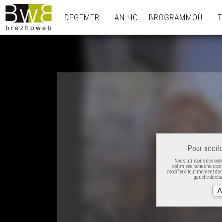
DEGEMER
AN HOLL BROGRAMMOÙ
Pour accéd
Nous utilisons des cooki
optimisée, votre choix es
modifier à tout moment dans
gauche de cha