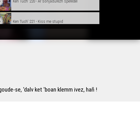
Ken Tuch' 220 - Ar soñjadurezh speredel
Ken Tuch' 221 - Kiss me stupid
Ken Tuch' 222 - To pa ri ti, pa ri ti to
Ken Tuch' 223 - Kenetrezomp ni hon-unan
Ken Tuch' 224 - N’eo ket ker !
goude-se, 'dalv ket 'boan klemm ivez, hañ !
Ken Tuch' 225 - Gorsedd serret
Ken Tuch' 226 - Mamie blues