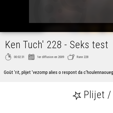
Ken Tuch' 228 - Seks test
00:02:31
1er diffusion en 2009
Rann 228
Goût 'rit, plijet 'vezomp alies o respont da c'houlennaoue
Plijet /