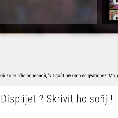
goù zo er c'helaouennoù, 'vit goût piv omp en gwirionez. Ma, 
 Displijet ? Skrivit ho soñj !