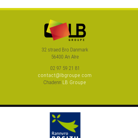
32 straed Bro Danmark
56400 An Alre
02 97 59 21 81
contact@lbgroupe.com
Chadenn
LB Groupe