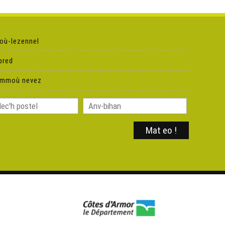
Ken Tuch' 227 - After effect
Ken Tuch' 228 - Seks test
où-lezennel
pred
Ken Tuch' 229 - Kentel skoazell
ammoù nevez
Ken Tuch' 230 - Klañv ki
Ken Tuch' 231 - Karadok for (n)ever
Ken Tuch' 232 – Gavotenn revival
Ken Tuch' 233 – Wild Wild West