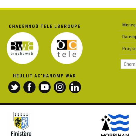
Meneg
CHADENNOÙ TELE LBGROUPE
Darem
Progr
HEULIIT AC'HANOMP WAR