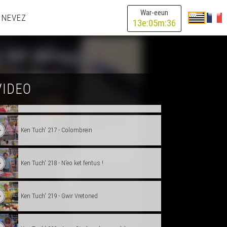
War-eeun
 NEVEZ
13
e:
05
m:
36
Ken Tuch' 214 - And the winner is...
Ken Tuch' 215 - Spleen Denez
VIDEO
Ken Tuch' 216 - Djiboudi, djiboudaaaa !
Ken Tuch' 217 - Colombrein
Ken Tuch' 218 - N’eo ket fentus !
Ken Tuch' 219 - Gwir Vretoned