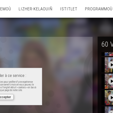
TEMOÙ
LIZHER-KELAOUIÑ
ISTITLET
PROGRAMMOÙ
60 
er à ce service :
es pour profiter d'une expérience
t conservé 6 mois et vous pouvez le
 l'onglet réduit « cookies » en bas à
que page de notre site.