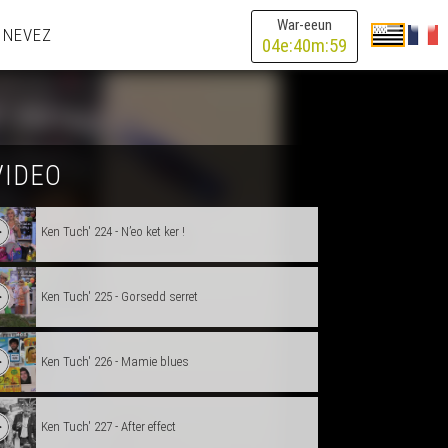
War-eeun
 NEVEZ
Ken Tuch' 221 - Kiss me stupid
04
e:
40
m:
59
Ken Tuch' 222 - To pa ri ti, pa ri ti to
Ken Tuch' 223 - Kenetrezomp ni hon-unan
VIDEO
Ken Tuch' 224 - N’eo ket ker !
Ken Tuch' 225 - Gorsedd serret
Ken Tuch' 226 - Mamie blues
Ken Tuch' 227 - After effect