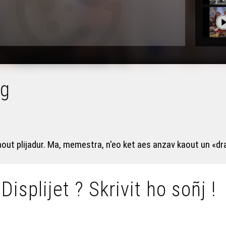
ig
aout plijadur. Ma, memestra, n'eo ket aes anzav kaout un «dr
 Displijet ? Skrivit ho soñj !