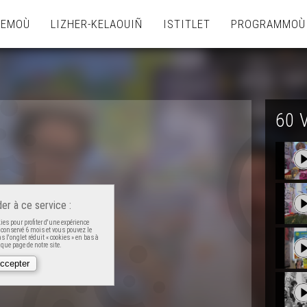
TEMOÙ
LIZHER-KELAOUIÑ
ISTITLET
PROGRAMMOÙ
60 
er à ce service :
es pour profiter d'une expérience
t conservé 6 mois et vous pouvez le
 l'onglet réduit « cookies » en bas à
que page de notre site.