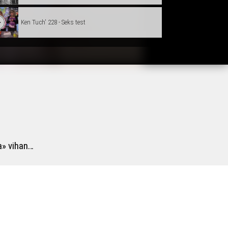
Ken Tuch' 228 - Seks test
Ken Tuch' 229 - Kentel skoazell
Ken Tuch' 230 - Klañv ki
Ken Tuch' 231 - Karadok for (n)ever
a» vihan…
Ken Tuch' 232 – Gavotenn revival
Ken Tuch' 233 – Wild Wild West
Ken Tuch' 234 – Baby gaga