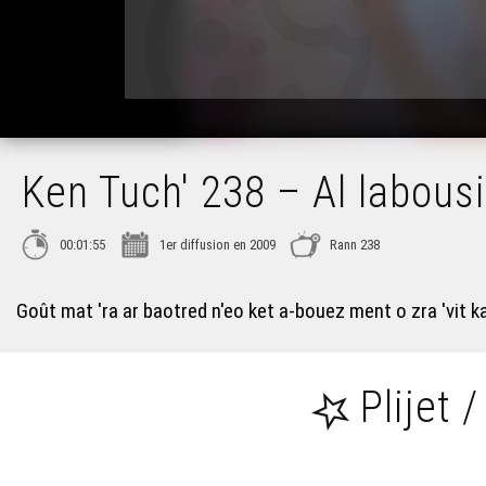
Ken Tuch' 238 – Al labous
00:01:55
1er diffusion en 2009
Rann 238
Goût mat 'ra ar baotred n'eo ket a-bouez ment o zra 'vit k
Plijet /