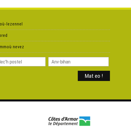
Ken Tuch' 235 – Mab e dad ?
où-lezennel
Ken Tuch' 236 – An arz hag ar merc'hed
pred
ammoù nevez
Ken Tuch' 237 – An arz hag ar baotred
Ken Tuch' 238 – Al labousig
Ken Tuch' 239 – Krampouezh kompleks
Ken Tuch' 240 – Emgav e Douarn'
Ken Tuch' 241 – Nedeleg laouen