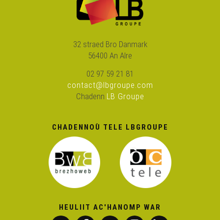
Ken Tuch' 241 – Nedeleg laouen
32 straed Bro Danmark
56400 An Alre
Ken Tuch' 242 – Falloween
02 97 59 21 81
contact@lbgroupe.com
Ken Tuch' 243 – DAO Dream
Chadenn
LB Groupe
CHADENNOÙ TELE LBGROUPE
Ken Tuch' 244 – Plinn mod nevez
Ken Tuch' 245 – Te ’oar mat
Ken Tuch' 246 – Amañ zo kig, amañ zo fars !
HEULIIT AC'HANOMP WAR