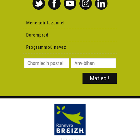
Ken Tuch' 247 – Baby-sitting
Ken Tuch' 248 – Gouel e revr kozh
Menegoù-lezennel
Darempred
Ken Tuch' 249 – Pebezh labour !
Programmoù nevez
Ken Tuch' 250 – Koll boued
Ken Tuch' 251 – Kened kegin
Ken Tuch' 252 – Bevet ar vakañsoù !
Ken Tuch' 253 - Labour noz