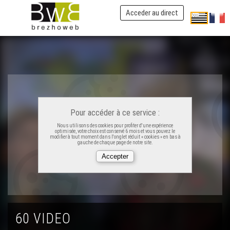
Acceder au direct
Ken Tuch' 220 - Ar soñjadurezh speredel
Ken Tuch' 221 - Kiss me stupid
Ken Tuch' 222 - To pa ri ti, pa ri ti to
Pour accéder à ce service :
Ken Tuch' 223 - Kenetrezomp ni hon-unan
Nous utilisons des cookies pour profiter d'une expérience
optimisée, votre choix est conservé 6 mois et vous pouvez le
modifier à tout moment dans l'onglet réduit « cookies » en bas à
gauche de chaque page de notre site.
Ken Tuch' 224 - N’eo ket ker !
Ken Tuch' 225 - Gorsedd serret
60 VIDEO
Ken Tuch' 226 - Mamie blues