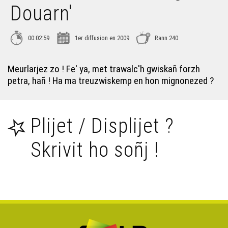
Douarn'
Ken Tuch' 234 – Baby gaga
00:02:59
1er diffusion en 2009
Rann 240
Ken Tuch' 235 – Mab e dad ?
Meurlarjez zo ! Fe' ya, met trawalc'h gwiskañ forzh
petra, hañ ! Ha ma treuzwiskemp en hon mignonezed ?
Ken Tuch' 236 – An arz hag ar merc'hed
Plijet / Displijet ?
Ken Tuch' 237 – An arz hag ar baotred
Skrivit ho soñj !
Ken Tuch' 238 – Al labousig
Ken Tuch' 239 – Krampouezh kompleks
Ken Tuch' 240 – Emgav e Douarn'