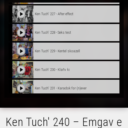
Ken Tuch' 227 - After effect
Ken Tuch' 228 - Seks test
Ken Tuch' 229 - Kentel skoazell
Ken Tuch' 230 - Klañv ki
Ken Tuch' 231 - Karadok for (n)ever
Ken Tuch' 232 – Gavotenn revival
Ken Tuch' 240 – Emgav e
Ken Tuch' 233 – Wild Wild West