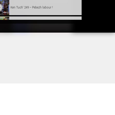
Ken Tuch' 249 – Pebezh labour !
Ken Tuch' 250 – Koll boued
Ken Tuch' 251 – Kened kegin
Ken Tuch' 252 – Bevet ar vakañsoù !
Ken Tuch' 253 - Labour noz
Ken Tuch' 254 – Kuzh kuzh
Ken Tuch' 255 – Disoc'hoù