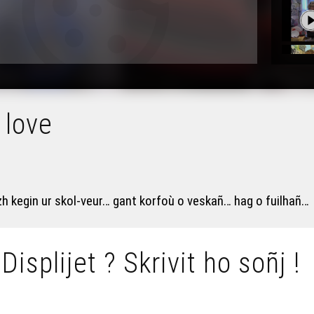
 love
rzh kegin ur skol-veur… gant korfoù o veskañ… hag o fuilhañ…
 Displijet ? Skrivit ho soñj !