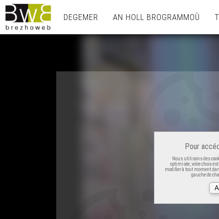
DEGEMER
AN HOLL BROGRAMMOÙ
Pour accéd
Nous utilisons des cooki
optimisée, votre choix es
modifier à tout moment dans
gauche de cha