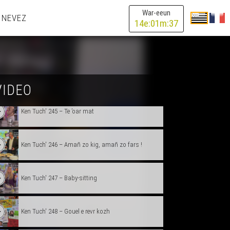
Ken Tuch' 242 – Falloween
War-eeun
 NEVEZ
14
e:
01
m:
37
Ken Tuch' 243 – DAO Dream
Ken Tuch' 244 – Plinn mod nevez
VIDEO
Ken Tuch' 245 – Te ’oar mat
Ken Tuch' 246 – Amañ zo kig, amañ zo fars !
Ken Tuch' 247 – Baby-sitting
Ken Tuch' 248 – Gouel e revr kozh