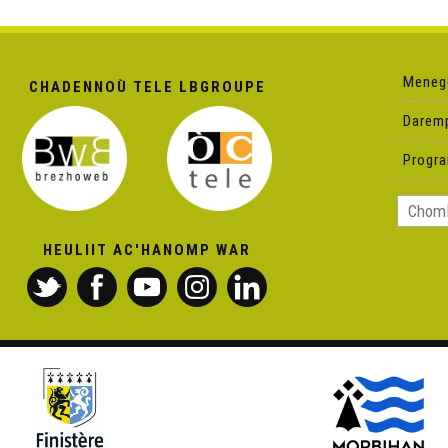
Meneg
CHADENNOÙ TELE LBGROUPE
Darem
Progr
HEULIIT AC'HANOMP WAR