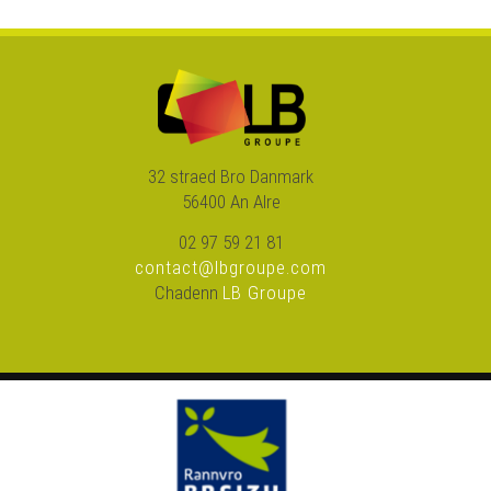
32 straed Bro Danmark
56400 An Alre
02 97 59 21 81
contact@lbgroupe.com
Chadenn
LB Groupe