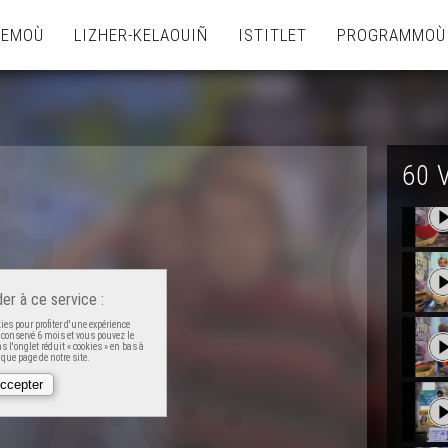
TEMOÙ
LIZHER-KELAOUIÑ
ISTITLET
PROGRAMMOÙ
60 
er à ce service :
es pour profiter d'une expérience
t conservé 6 mois et vous pouvez le
 l'onglet réduit « cookies » en bas à
que page de notre site.