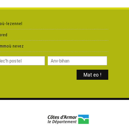
Ken Tuch' 256 – Gouren in love
où-lezennel
Ken Tuch' 257 – Kof-ha-kof ha pok-ha-pok
pred
ammoù nevez
Ken Tuch' 258 – Iwan zo o klask ur fulenn
Ken Tuch' 259 – Glas evel… daoulagad glas
Ken Tuch' 260 – Friko Francis