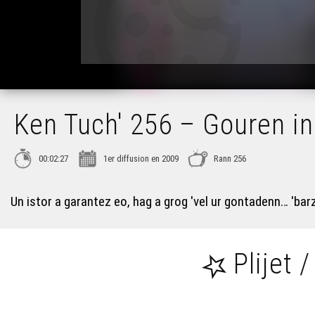
Ken Tuch' 256 – Gouren in
00:02:27
1er diffusion en 2009
Rann 256
Un istor a garantez eo, hag a grog 'vel ur gontadenn… 'ba
Plijet /