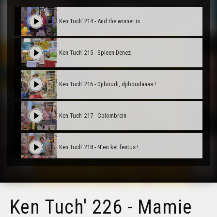
Ken Tuch' 214 - And the winner is...
Ken Tuch' 215 - Spleen Denez
Ken Tuch' 216 - Djiboudi, djiboudaaaa !
Ken Tuch' 217 - Colombrein
Ken Tuch' 218 - N’eo ket fentus !
Ken Tuch' 219 - Gwir Vretoned
Ken Tuch' 226 - Mamie
Ken Tuch' 220 - Ar soñjadurezh speredel