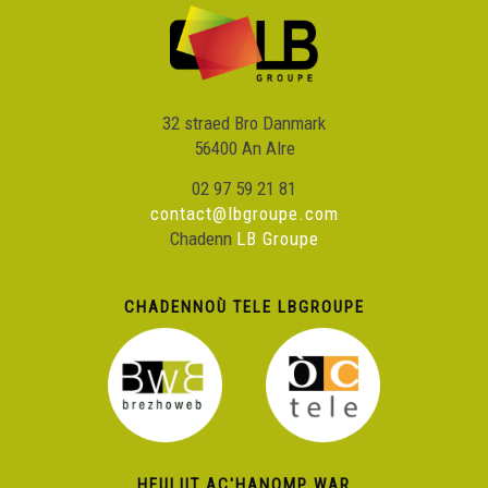
Ken Tuch' 228 - Seks test
32 straed Bro Danmark
Ken Tuch' 229 - Kentel skoazell
56400 An Alre
02 97 59 21 81
Ken Tuch' 230 - Klañv ki
contact@lbgroupe.com
Chadenn
LB Groupe
Ken Tuch' 231 - Karadok for (n)ever
CHADENNOÙ TELE LBGROUPE
Ken Tuch' 232 – Gavotenn revival
Ken Tuch' 233 – Wild Wild West
HEULIIT AC'HANOMP WAR
Ken Tuch' 234 – Baby gaga