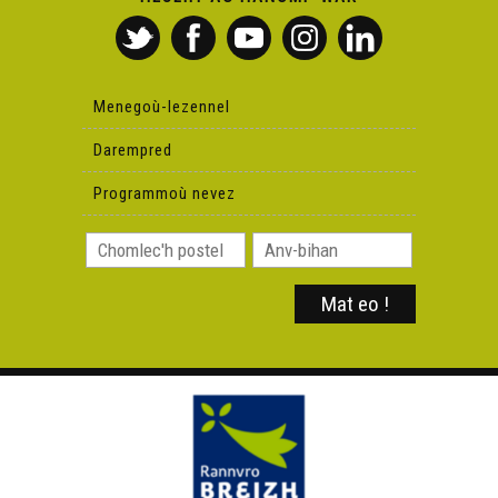
Ken Tuch' 235 – Mab e dad ?
Menegoù-lezennel
Ken Tuch' 236 – An arz hag ar merc'hed
Darempred
Programmoù nevez
Ken Tuch' 237 – An arz hag ar baotred
Ken Tuch' 238 – Al labousig
Ken Tuch' 239 – Krampouezh kompleks
Ken Tuch' 240 – Emgav e Douarn'