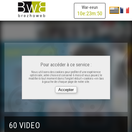
War-eeun
Ken Tuch' 207 - An deiziataer
10
e:
23
m:
50
Ken Tuch' 208 - Piv piv piv ’lavaro din?
Ken Tuch' 209 - Film spont spontus
Pour accéder à ce service :
Ken Tuch' 210 - Kann ha diskann
Nous utilisons des cookies pour profiter d'une expérience
optimisée, votre choix est conservé 6 mois et vous pouvez le
modifier à tout moment dans l'onglet réduit « cookies » en bas
à gauche de chaque page de notre site.
Ken Tuch' 211 - Loto mod kozh
Ken Tuch' 212 - Ger, gerioù, geriaoueg
60 VIDEO
Ken Tuch' 213 - Divutunadeg