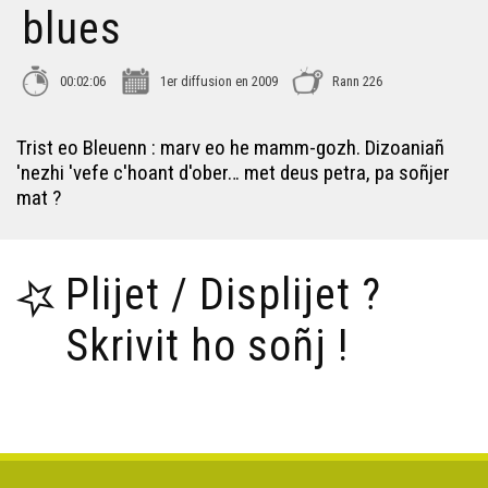
blues
Ken Tuch' 221 - Kiss me stupid
00:02:06
1er diffusion en 2009
Rann 226
Ken Tuch' 222 - To pa ri ti, pa ri ti to
Trist eo Bleuenn : marv eo he mamm-gozh. Dizoaniañ
'nezhi 'vefe c'hoant d'ober… met deus petra, pa soñjer
mat ?
Ken Tuch' 223 - Kenetrezomp ni hon-unan
Ken Tuch' 224 - N’eo ket ker !
Plijet / Displijet ?
Skrivit ho soñj !
Ken Tuch' 225 - Gorsedd serret
Ken Tuch' 226 - Mamie blues
Ken Tuch' 227 - After effect