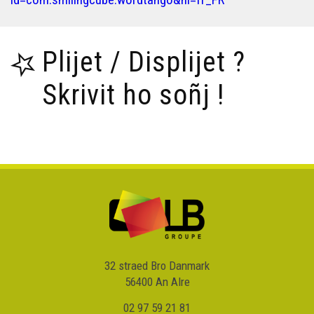
Petra 'zo nevez e brezhoneg e miz Ebrel 2023 ?
Plijet / Displijet ?
Petra 'zo nevez e brezhoneg evit gouel Sant Erwan ?
Skrivit ho soñj !
Petra 'zo nevez e brezhoneg e miz Even 2023 ?
Petra 'zo nevez e brezhoneg evit an hañv 2023 ? -
Deiziataer Brezhoweb
Petra 'zo nevez e brezhoneg evit an Distro-skol 2023 ?
(Deiziataer Brezhoweb)
Petra 'zo nevez e brezhoneg evit miz Here 2023 ?
(Deiziataer Brezhoweb)
32 straed Bro Danmark
56400 An Alre
Petra 'zo nevez e brezhoneg evit miz Du 2023 ?
(Deiziataer Brezhoweb)
02 97 59 21 81