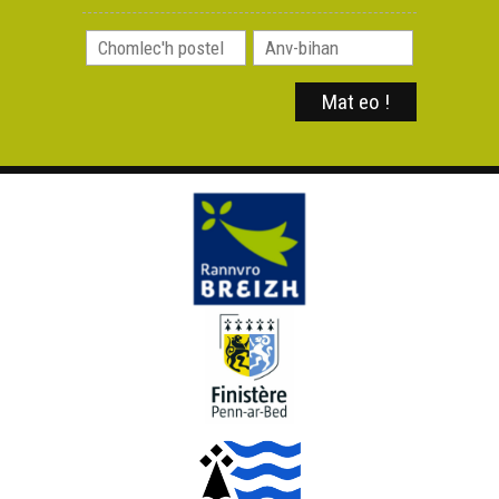
Petra 'zo nevez e brezhoneg evit an hañv 2024 ? -
Deiziataer Brezhoweb
Petra 'zo nevez e brezhoneg evit an distro-skol 2024 ?
(Deiziataer Brezhoweb)
Petra 'zo nevez e brezhoneg evit miz Here 2024 ?
(Deiziataer Brezhoweb)
Petra 'zo nevez e brezhoneg e miz Du 2024 ? (Deiziataer
Brezhoweb)
Petra 'zo nevez e brezhoneg evit an Nedeleg 2024 ?
(Deiziataer Brezhoweb)
Petra 'zo nevez e brezhoneg evit ar bloavezh nevez
2025 ? (Deiziataer Brezhoweb)
Petra 'zo nevez e brezhoneg evit miz C'hwevrer 2025 ?
(Deiziataer Brezhoweb)