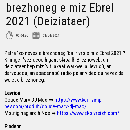
brezhoneg e miz Ebrel
(Deiziataer Brezhoweb)
2021 (Deiziataer)
Petra 'zo nevez e brezhoneg e miz Genver 2022
(Deiziataer Brezhoweb)
00:04:20
01/04/2021
Petra 'zo nevez e brezhoneg e miz Ebrel 2022 ? -
Deiziataer Brezhoweb
Petra 'zo nevez e brezhoneg 'ba 'r vro e miz Ebrel 2021 ?
Petra 'zo nevez e brezhoneg e miz Mae 2022 ? -
Kinniget 'vez deoc'h gant skipailh Brezhoweb, un
Deiziataer Brezhoweb
deiziataer bep miz 'vit lakaat war-wel al levrioù, an
darvoudoù, an abadennoù radio pe ar videoioù nevez da
Petra 'zo nevez e brezhoneg e miz Even 2022 ? -
welet e brezhoneg.
Deiziataer Brezhoweb
Levrioù
Petra 'zo nevez e brezhoneg evit an Hañv 2022 ? -
Goude Marv DJ Mao ➡
Deiziataer Brezhoweb
https://www.keit-vimp-
bev.com/produit/goude-marv-dj-mao/
Moutig hag arc'h Noe ➡
https://www.skolvreizh.com/
Petra 'zo nevez e brezhoneg evit an Distro-skol
(Deiziataer Brezhoweb)
Pladenn