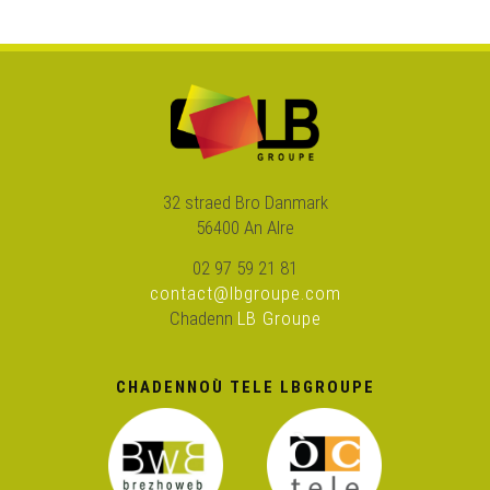
32 straed Bro Danmark
56400 An Alre
02 97 59 21 81
contact@lbgroupe.com
Chadenn
LB Groupe
CHADENNOÙ TELE LBGROUPE