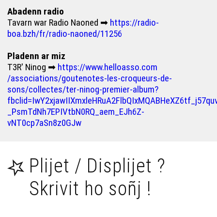
Abadenn radio
Tavarn war Radio Naoned ➡
https://radio-
boa.bzh/fr/radio-naoned/11256
Pladenn ar miz
T3R' Ninog ➡
https://www.helloasso.com
/associations/goutenotes-les-croqueurs-de-
sons/collectes/ter-ninog-premier-album?
fbclid=IwY2xjawIIXmxleHRuA2FlbQIxMQABHeXZ6tf_j57q
_PsmTdNh7EPIVtbN0RQ_aem_EJh6Z-
vNT0cp7aSn8z0GJw
Plijet / Displijet ?
Skrivit ho soñj !