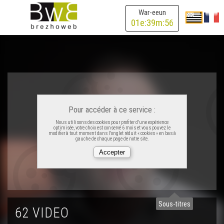
War-eeun
01
e:
39
m:
56
Pour accéder à ce service :
Nous utilisons des cookies pour profiter d'une expérience
optimisée, votre choix est conservé 6 mois et vous pouvez le
modifier à tout moment dans l'onglet réduit « cookies » en bas à
gauche de chaque page de notre site.
Sous-titres
62 VIDEO