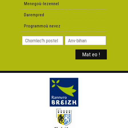
(Deiziataer Brezhoweb)
Menegoù-lezennel
Darempred
Glepachoù an deiziataer 2022
Programmoù nevez
Petra 'zo nevez e brezhoneg e miz Genver 2023 ?
(Deiziataer Brezhoweb)
Petra 'zo nevez e brezhoneg e miz C'hwevrer 2023
(Deiziataer Brezhoweb)
Petra 'zo nevez e brezhoneg e miz Meurzh 2023
(Deiziataer Brezhoweb)
Petra 'zo nevez e brezhoneg e miz Ebrel 2023 ?
Petra 'zo nevez e brezhoneg evit gouel Sant Erwan ?