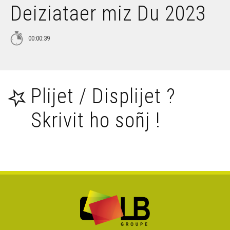
Deiziataer miz Du 2023
Petra 'zo nevez e brezhoneg e miz Here 2021 (Deiziataer
Brezhoweb)
00:00:39
Petra 'zo nevez e brezhoneg e miz C'hwevrer 2022
(Deiziataer Brezhoweb)
Petra 'zo nevez e brezhoneg e miz Du 2021 (Deiziataer
Plijet / Displijet ?
Brezhoweb)
Skrivit ho soñj !
Petra 'zo nevez e brezhoneg e miz Meurzh 2022
(Deiziataer Brezhoweb)
Petra 'zo nevez e brezhoneg evit an Nedeleg 2021
(Deiziataer Brezhoweb)
Petra 'zo nevez e brezhoneg e miz Genver 2022
(Deiziataer Brezhoweb)
Petra 'zo nevez e brezhoneg e miz Ebrel 2022 ? -
Deiziataer Brezhoweb