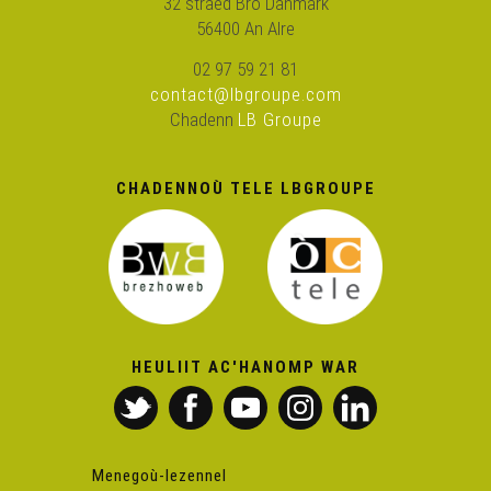
32 straed Bro Danmark
56400 An Alre
02 97 59 21 81
contact@lbgroupe.com
Chadenn
LB Groupe
CHADENNOÙ TELE LBGROUPE
HEULIIT AC'HANOMP WAR
Menegoù-lezennel