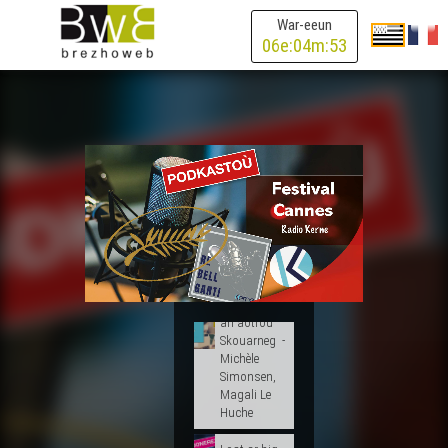
Quebec -
War-eeun
RBG
06
e:
04
m:
53
Alvan &
Ahez -
Eurovision
Frañs
War an hent
- Jack
Kerouac
Talm ur
Galon -
Startijenn
Gwenneien
an aotrou
Skouarneg -
Michèle
Simonsen,
Magali Le
Huche