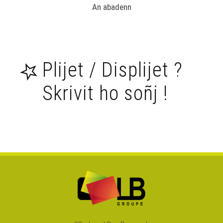
An abadenn
Mall Achap !
- Fulup
Lannuzel
Kronikennoù
Plac'h nevez
Breizh
Plijet / Displijet ?
(Manga)
- Junji
Skrivit ho soñj !
Takehara
Enklask war
ar
brezhoneg
hag ar
gallaoueg -
TMO /
Rannvro
Breizh