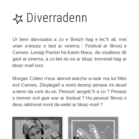
Emezi
Diverradenn
Eus ur
remziad
d'egile -
Ouest-
Ur bern darvoudoù a zo e Breizh hag e lec’h all, met
France
unan a-bouez e bed ar sinema : Festival ar filmoù e
Bro Alré,
Cannes. Lenaig Pastori ha Karen Maus, div studierez tik
Gouil Bamdé
gant ar sinema, a zo bet du-se ar bloaz tremenet hag ar
- Bro an Alre
bloaz-mañ ivez.
Fulenn -
Morgan Cotten n’eus aterset anezhe a-raok ma loc’hfen
Yann-
evit Cannes. Displegañ a reont deomp penaos int deuet
Charlez
Kaodal
a-benn da vont du-se. Peseurt aergelc’h a zo ? Penaos
e tremen evit gwir war ar festival ? Ha peseurt filmoù o
Kanour Noz
deus raktreset mont da welet ar bloaz-mañ ?
- Elodie
Jaffré
Echedoù e
Brezhoneg -
Lichess,