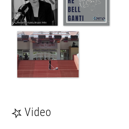
Youtube,
Facebook
Gouel
Nedeleg ar
familhoù - Ti
ar Vro
Kemper
Priz an
avaloù brav
- Daniel
Carré
Santez
Dahud -
Roparz
Hemon
Pirc'hirin ar
menez -
Video
Gunnar
Gunnarsson
Amzer -