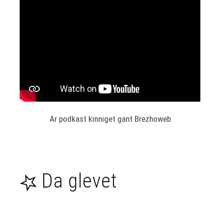
Dièse 3 &
Yann-Fañch
Kemener
Un arload
podkastiñ e
brezhoneg
gant an holl
bodkastoù e
brezhoneg e-
barzh
Pevar - Tri
Ar podkast kinniget gant Brezhoweb
Bleiz Die
An ti a drizek
siminal -
Roparz
Da glevet
Hemon
Tan De'i -
Loeiza An
Duigou