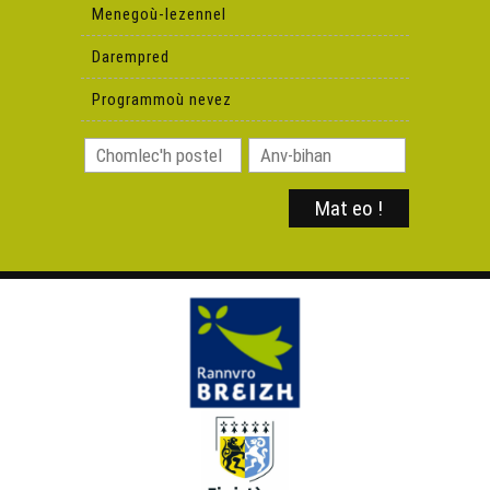
(Deiziataer Brezhoweb)
Menegoù-lezennel
Darempred
Glepachoù an deiziataer 2022
Programmoù nevez
Petra 'zo nevez e brezhoneg e miz Genver 2023 ?
(Deiziataer Brezhoweb)
Petra 'zo nevez e brezhoneg e miz C'hwevrer 2023
(Deiziataer Brezhoweb)
Petra 'zo nevez e brezhoneg e miz Meurzh 2023
(Deiziataer Brezhoweb)
Petra 'zo nevez e brezhoneg e miz Ebrel 2023 ?
Petra 'zo nevez e brezhoneg evit gouel Sant Erwan ?