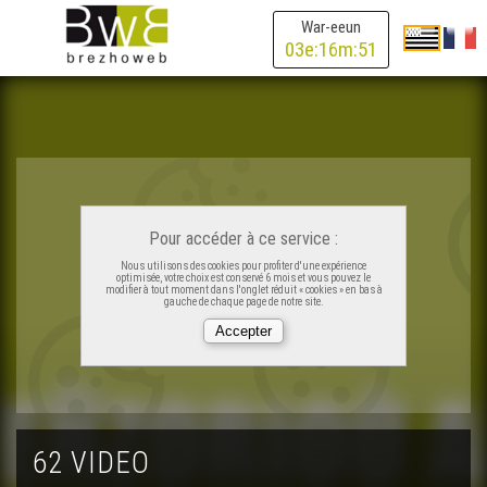
War-eeun
03
e:
16
m:
51
Pour accéder à ce service :
Nous utilisons des cookies pour profiter d'une expérience
optimisée, votre choix est conservé 6 mois et vous pouvez le
modifier à tout moment dans l'onglet réduit « cookies » en bas à
gauche de chaque page de notre site.
62 VIDEO