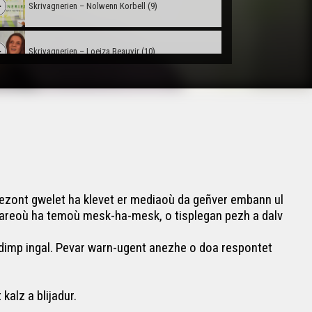
Skrivagnerien – Nolwenn Korbell (9)
Skrivagnerien – Loeiza Beauvir (10)
Skrivagnerien – Gwendal Denez (11)
Skrivagnerien – Ólöf Pétursdóttir (12)
Skrivagnerien – Fañch Peru (13)
vezont gwelet ha klevet er mediaoù da geñver embann ul
doareoù ha temoù mesk-ha-mesk, o tisplegan pezh a dalv
Skrivagnerien – Maguy Kerisit (14)
 dimp ingal. Pevar warn-ugent anezhe o doa respontet
Skrivagnerien – Jef Philippe (15)
alz a blijadur.