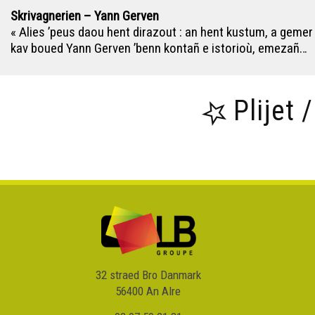
Skrivagnerien – Yann Gerven
« Alies ’peus daou hent dirazout : an hent kustum, a gemer
kav boued Yann Gerven ’benn kontañ e istorioù, emezañ…
Plijet 
32 straed Bro Danmark
56400 An Alre