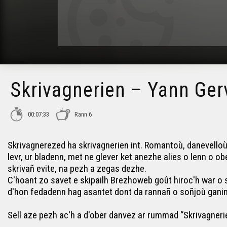
Skrivagnerien – Yann Ger
00:07:33
Rann 6
Skrivagnerezed ha skrivagnerien int. Romantoù, danevello
levr, ur bladenn, met ne glever ket anezhe alies o lenn o
skrivañ evite, na pezh a zegas dezhe.
C'hoant zo savet e skipailh Brezhoweb goût hiroc'h war o
d'hon fedadenn hag asantet dont da rannañ o soñjoù ganim
Sell aze pezh ac'h a d'ober danvez ar rummad “Skrivagner