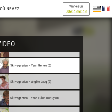
Skrivagnerien – David ar Gall (2)
War-eeun
OÙ NEVEZ
00
e:
48
m:
48
Skrivagnerien – Mich Beyer (3)
Skrivagnerien – Bernez Tangi (4)
VIDEO
Skrivagnerien – Sarah Chedifer (5)
Skrivagnerien – Yann Gerven (6)
Skrivagnerien – Angèle Jacq (7)
Skrivagnerien – Yann-Fulub Dupuy (8)