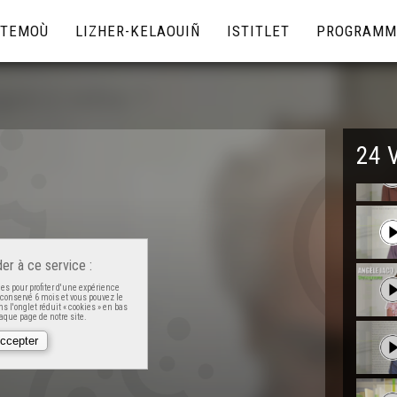
TEMOÙ
LIZHER-KELAOUIÑ
ISTITLET
PROGRAMM
24 
er à ce service :
es pour profiter d'une expérience
t conservé 6 mois et vous pouvez le
s l'onglet réduit « cookies » en bas
que page de notre site.