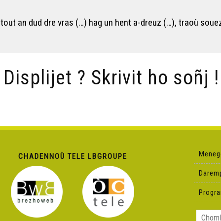
 tout an dud dre vras (…) hag un hent a-dreuz (…), traoù soue
/ Displijet ? Skrivit ho soñj !
Meneg
CHADENNOÙ TELE LBGROUPE
Darem
Progr