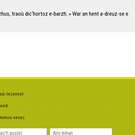
Skrivagnerien – Annie Coz (16)
zhus, traoù dic'hortoz e-barzh. » War an hent a-dreuz-se e
Skrivagnerien – Goulc'han Kervella (17)
Skrivagnerien – Mai Ewen (18)
Skrivagnerien – Yann Bijer (19)
Skrivagnerien – Fanny Chauffin (20)
où-lezennel
Skrivagnerien – Yann-Ber Piriou (21)
pred
ammoù nevez
Skrivagnerien – Mikael Madeg (22)