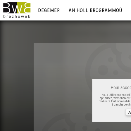
DEGEMER
AN HOLL BROGRAMMOÙ
Pour accéd
Nous utilisons des cooki
optimisée, votre choix es
modifier à tout moment dan
à gauche de cha