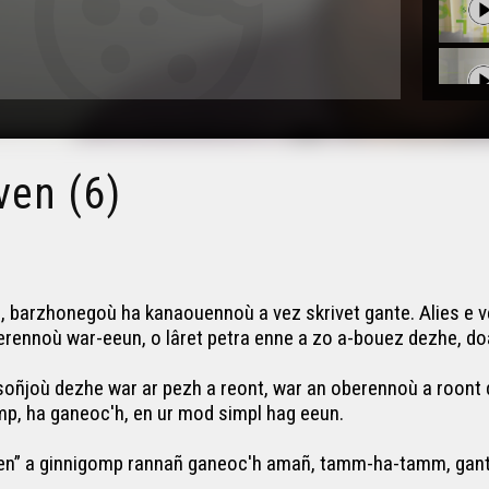
ven (6)
ù, barzhonegoù ha kanaouennoù a vez skrivet gante. Alies e 
 oberennoù war-eeun, o lâret petra enne a zo a-bouez dezhe, 
 soñjoù dezhe war ar pezh a reont, war an oberennoù a roont
p, ha ganeoc'h, en ur mod simpl hag eeun.
ien” a ginnigomp rannañ ganeoc'h amañ, tamm-ha-tamm, gant k