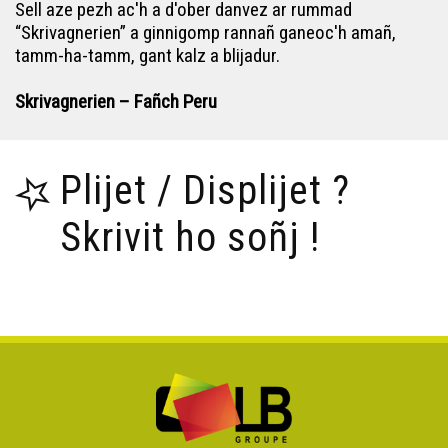
Sell aze pezh ac'h a d'ober danvez ar rummad
“Skrivagnerien” a ginnigomp rannañ ganeoc'h amañ,
tamm-ha-tamm, gant kalz a blijadur.
Skrivagnerien – Fañch Peru
Plijet / Displijet ?
Skrivit ho soñj !