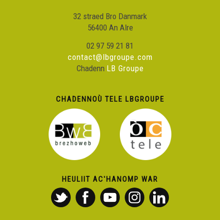
32 straed Bro Danmark
56400 An Alre
02 97 59 21 81
contact@lbgroupe.com
Chadenn
LB Groupe
CHADENNOÙ TELE LBGROUPE
HEULIIT AC'HANOMP WAR