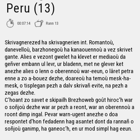
Peru (13)
00:07:14
Rann 13
Skrivagnerezed ha skrivagnerien int. Romantoù,
danevelloù, barzhonegoù ha kanaouennoù a vez skrivet
gante. Alies e vezont gwelet ha klevet er mediaoù da
geñver embann ul levr, ur bladenn, met ne glever ket
anezhe alies o lenn o oberennoù war-eeun, o lâret petra
enne a zo a-bouez dezhe, doareoù ha temoù mesk-ha-
mesk, o tisplegan pezh a dalv skrivañ evite, na pezh a
zegas dezhe.
C'hoant zo savet e skipailh Brezhoweb goût hiroc'h war
o soñjoù dezhe war ar pezh a reont, war an oberennoù a
roont dimp ingal. Pevar warn-ugent anezhe o doa
respontet d'hon fedadenn hag asantet dont da rannañ o
soñjoù ganimp, ha ganeoc'h, en ur mod simpl hag eeun.