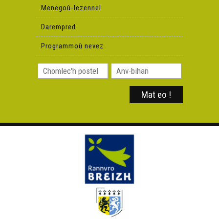
Menegoù-lezennel
Darempred
Programmoù nevez