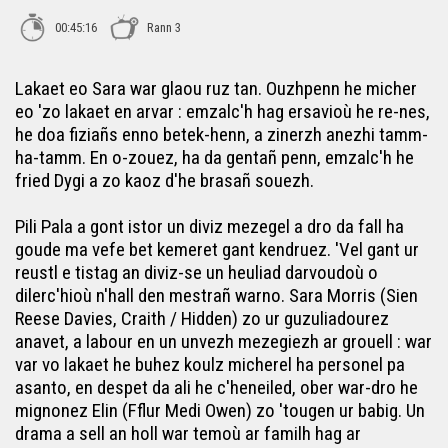
00:45:16
Rann 3
Lakaet eo Sara war glaou ruz tan. Ouzhpenn he micher
eo 'zo lakaet en arvar : emzalc'h hag ersavioù he re-nes,
he doa fiziañs enno betek-henn, a zinerzh anezhi tamm-
ha-tamm. En o-zouez, ha da gentañ penn, emzalc'h he
fried Dygi a zo kaoz d'he brasañ souezh.
Pili Pala a gont istor un diviz mezegel a dro da fall ha
goude ma vefe bet kemeret gant kendruez. 'Vel gant ur
reustl e tistag an diviz-se un heuliad darvoudoù o
dilerc'hioù n'hall den mestrañ warno. Sara Morris (Sien
Reese Davies, Craith / Hidden) zo ur guzuliadourez
anavet, a labour en un unvezh mezegiezh ar grouell : war
var vo lakaet he buhez koulz micherel ha personel pa
asanto, en despet da ali he c'heneiled, ober war-dro he
mignonez Elin (Fflur Medi Owen) zo 'tougen ur babig. Un
drama a sell an holl war temoù ar familh hag ar