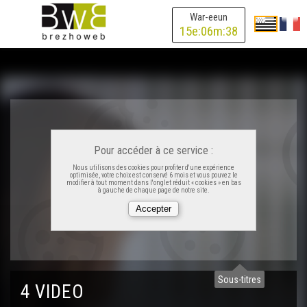
War-eeun
15
e:
06
m:
38
Pour accéder à ce service :
Nous utilisons des cookies pour profiter d'une expérience
optimisée, votre choix est conservé 6 mois et vous pouvez le
modifier à tout moment dans l'onglet réduit « cookies » en bas
à gauche de chaque page de notre site.
Sous-titres
4 VIDEO