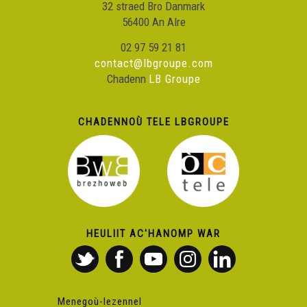
32 straed Bro Danmark
56400 An Alre
02 97 59 21 81
contact@lbgroupe.com
Chadenn
LB Groupe
CHADENNOÙ TELE LBGROUPE
HEULIIT AC'HANOMP WAR
Menegoù-lezennel