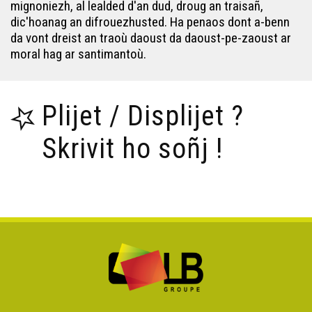
mignoniezh, al lealded d'an dud, droug an traisañ,
dic'hoanag an difrouezhusted. Ha penaos dont a-benn
da vont dreist an traoù daoust da daoust-pe-zaoust ar
moral hag ar santimantoù.
Plijet / Displijet ?
Skrivit ho soñj !