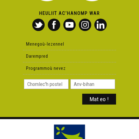
HEULIIT AC'HANOMP WAR
Menegoù-lezennel
Darempred
Programmoù nevez