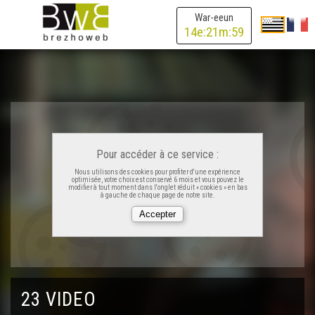
War-eeun
C'hoari ha Deskiñ An Oriant (17-6)
14
e:
21
m:
59
C'hoari ha Deskiñ Pleumeur-Bodoù (17-7)
C'hoari ha Deskiñ Pleumeur-Bodoù (17-8)
Pour accéder à ce service :
C'hoari ha Deskiñ Pleumeur-Bodoù (17-9)
Nous utilisons des cookies pour profiter d'une expérience
optimisée, votre choix est conservé 6 mois et vous pouvez le
modifier à tout moment dans l'onglet réduit « cookies » en bas
à gauche de chaque page de notre site.
C'hoari ha Deskiñ Landerne (17-10)
C'hoari ha Deskiñ Landerne (17-11)
23 VIDEO
C'hoari ha Deskiñ Landerne (17-12)