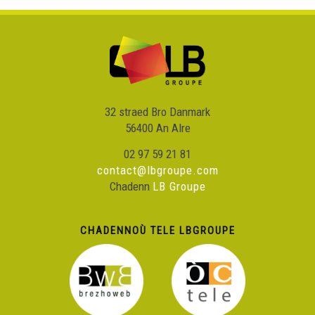
32 straed Bro Danmark
56400 An Alre
02 97 59 21 81
contact@lbgroupe.com
Chadenn
LB Groupe
CHADENNOÙ TELE LBGROUPE