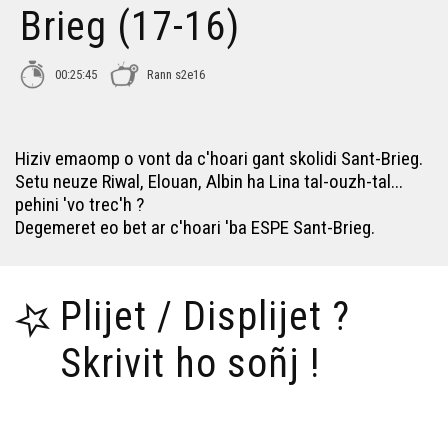
Brieg (17-16)
C'hoari ha Deskiñ Naoned (17-20)
00:25:45
Rann s2e16
C'hoari ha Deskiñ Naoned (17-21)
Hiziv emaomp o vont da c'hoari gant skolidi Sant-Brieg.
C'hoari ha Deskiñ Kastellin (17-22)
Setu neuze Riwal, Elouan, Albin ha Lina tal-ouzh-tal...
pehini 'vo trec'h ?
Degemeret eo bet ar c'hoari 'ba ESPE Sant-Brieg.
C'hoari ha Deskiñ Kastellin (17-23)
Plijet / Displijet ?
Skrivit ho soñj !