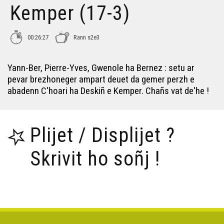
Kemper (17-3)
C'hoari ha Deskiñ Landerne (17-11)
00:26:27
Rann s2e3
C'hoari ha Deskiñ Landerne (17-12)
Yann-Ber, Pierre-Yves, Gwenole ha Bernez : setu ar
pevar brezhoneger ampart deuet da gemer perzh e
abadenn C'hoari ha Deskiñ e Kemper. Chañs vat de'he !
C'hoari ha Deskiñ Redon (17-13)
Plijet / Displijet ?
C'hoari ha Deskiñ Redon (17-14)
Skrivit ho soñj !
C'hoari ha Deskiñ Redon (17-15)
C'hoari ha Deskiñ Sant-Brieg (17-16)