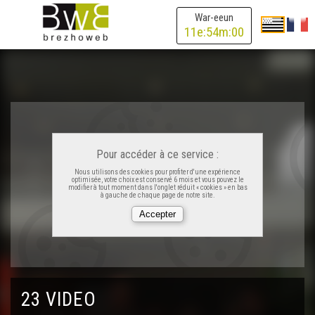
War-eeun
11
e:
54
m:
00
Pour accéder à ce service :
Nous utilisons des cookies pour profiter d'une expérience
optimisée, votre choix est conservé 6 mois et vous pouvez le
modifier à tout moment dans l'onglet réduit « cookies » en bas
à gauche de chaque page de notre site.
C'hoari ha Deskiñ Kemper (17-1)
C'hoari ha Deskiñ Kemper (17-2)
23 VIDEO
C'hoari ha Deskiñ Kemper (17-3)