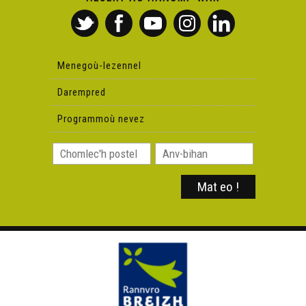
Menegoù-lezennel
Darempred
Programmoù nevez