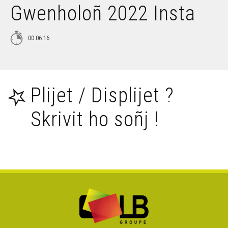
Gwenholoñ 2022 Insta
Petra 'zo nevez e brezhoneg e miz Here 2021 (Deiziataer
Brezhoweb)
00:06:16
Petra 'zo nevez e brezhoneg e miz C'hwevrer 2022
(Deiziataer Brezhoweb)
Petra 'zo nevez e brezhoneg e miz Du 2021 (Deiziataer
Plijet / Displijet ?
Brezhoweb)
Skrivit ho soñj !
Petra 'zo nevez e brezhoneg e miz Meurzh 2022
(Deiziataer Brezhoweb)
Petra 'zo nevez e brezhoneg evit an Nedeleg 2021
(Deiziataer Brezhoweb)
Petra 'zo nevez e brezhoneg e miz Genver 2022
(Deiziataer Brezhoweb)
Petra 'zo nevez e brezhoneg e miz Ebrel 2022 ? -
Deiziataer Brezhoweb