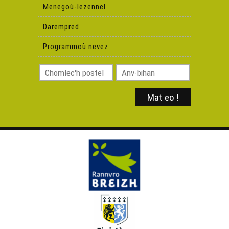
(Deiziataer Brezhoweb)
Menegoù-lezennel
Darempred
Glepachoù an deiziataer 2022
Programmoù nevez
Petra 'zo nevez e brezhoneg e miz Genver 2023 ?
(Deiziataer Brezhoweb)
Petra 'zo nevez e brezhoneg e miz C'hwevrer 2023
(Deiziataer Brezhoweb)
Petra 'zo nevez e brezhoneg e miz Meurzh 2023
(Deiziataer Brezhoweb)
Petra 'zo nevez e brezhoneg e miz Ebrel 2023 ?
Petra 'zo nevez e brezhoneg evit gouel Sant Erwan ?