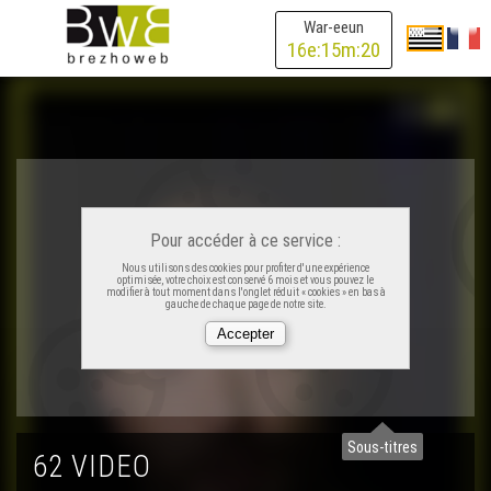
War-eeun
16
e:
15
m:
20
Pour accéder à ce service :
Nous utilisons des cookies pour profiter d'une expérience
optimisée, votre choix est conservé 6 mois et vous pouvez le
modifier à tout moment dans l'onglet réduit « cookies » en bas à
gauche de chaque page de notre site.
Sous-titres
62 VIDEO