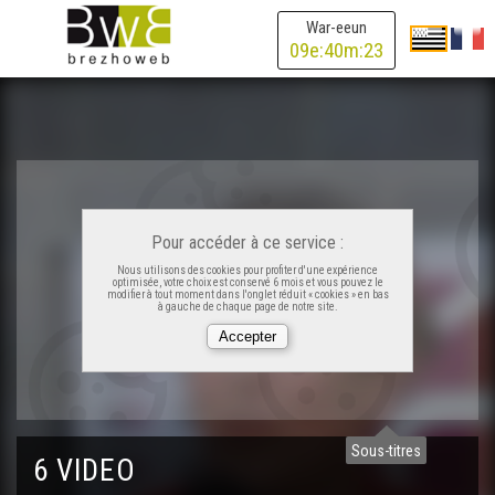
War-eeun
09
e:
40
m:
23
Pour accéder à ce service :
Nous utilisons des cookies pour profiter d'une expérience
optimisée, votre choix est conservé 6 mois et vous pouvez le
modifier à tout moment dans l'onglet réduit « cookies » en bas
à gauche de chaque page de notre site.
Sous-titres
6 VIDEO