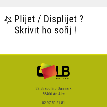
Plijet / Displijet ?
Skrivit ho soñj !
32 straed Bro Danmark
56400 An Alre
02 97 59 21 81