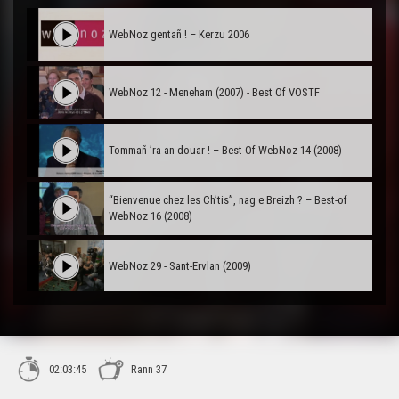
WebNoz gentañ ! – Kerzu 2006
WebNoz 12 - Meneham (2007) - Best Of VOSTF
Tommañ ’ra an douar ! – Best Of WebNoz 14 (2008)
“Bienvenue chez les Ch’tis”, nag e Breizh ? – Best-of
WebNoz 16 (2008)
WebNoz 29 - Sant-Ervlan (2009)
WebNoz 31 - Karnoed (2009)
02:03:45
Rann 37