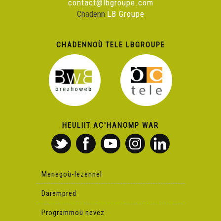
contact@lbgroupe.com
Chadenn
LB Groupe
CHADENNOÙ TELE LBGROUPE
HEULIIT AC'HANOMP WAR
Menegoù-lezennel
Darempred
Programmoù nevez