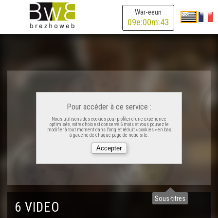
War-eeun
09
e:
00
m:
43
Pour accéder à ce service :
Nous utilisons des cookies pour profiter d'une expérience
optimisée, votre choix est conservé 6 mois et vous pouvez le
modifier à tout moment dans l'onglet réduit « cookies » en bas
à gauche de chaque page de notre site.
Sous-titres
6 VIDEO