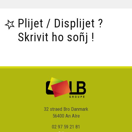
Plijet / Displijet ?
Skrivit ho soñj !
32 straed Bro Danmark
56400 An Alre
02 97 59 21 81