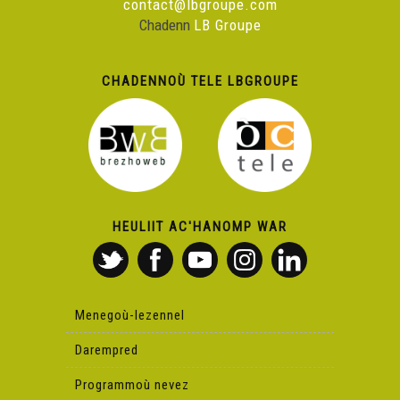
contact@lbgroupe.com
Chadenn
LB Groupe
CHADENNOÙ TELE LBGROUPE
HEULIIT AC'HANOMP WAR
Menegoù-lezennel
Darempred
Programmoù nevez