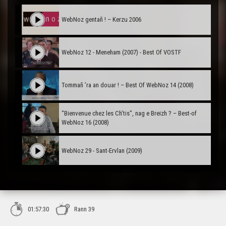
WebNoz gentañ ! – Kerzu 2006
WebNoz 12 - Meneham (2007) - Best Of VOSTF
Tommañ ’ra an douar ! – Best Of WebNoz 14 (2008)
“Bienvenue chez les Ch’tis”, nag e Breizh ? – Best-of
WebNoz 16 (2008)
WebNoz 29 - Sant-Ervlan (2009)
WebNoz 31 - Karnoed (2009)
01:57:30
Rann 39