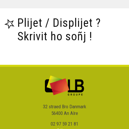
Plijet / Displijet ?
Skrivit ho soñj !
32 straed Bro Danmark
56400 An Alre
02 97 59 21 81