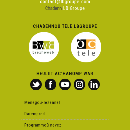
contact@lbgroupe.com
Chadenn
LB Groupe
CHADENNOÙ TELE LBGROUPE
HEULIIT AC'HANOMP WAR
Menegoù-lezennel
Darempred
Programmoù nevez