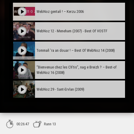
WebNoz gentañ ! – Kerzu 2006
WebNoz 12 - Meneham (2007) - Best Of VOSTF
Tommañ ’ra an douar ! – Best Of WebNoz 14 (2008)
“Bienvenue chez les Ch’tis”, nag e Breizh ? – Best-of
WebNoz 16 (2008)
WebNoz 29 - Sant-Ervlan (2009)
WebNoz 31 - Karnoed (2009)
00:26:47
Rann 13