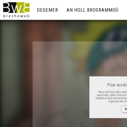
DEGEMER
AN HOLL BROGRAMMOÙ
Pour accéd
Nous utilisons des cooki
optimisée, votre choix es
modifier à tout moment dan
à gauche de cha