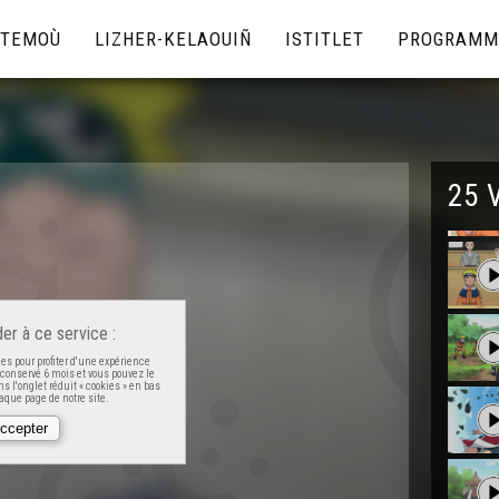
TEMOÙ
LIZHER-KELAOUIÑ
ISTITLET
PROGRAMM
25 
er à ce service :
es pour profiter d'une expérience
t conservé 6 mois et vous pouvez le
s l'onglet réduit « cookies » en bas
que page de notre site.