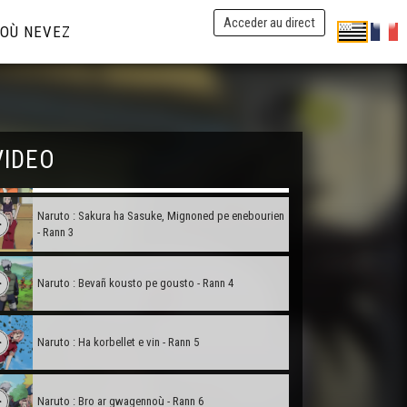
Acceder au direct
OÙ NEVEZ
Naruto : Sell amañ Naruto Uzumaki - Rann 1
VIDEO
Naruto : Konohamaru on me - Rann 2
Naruto : Sakura ha Sasuke, Mignoned pe enebourien
- Rann 3
Naruto : Bevañ kousto pe gousto - Rann 4
Naruto : Ha korbellet e vin - Rann 5
Naruto : Bro ar gwagennoù - Rann 6