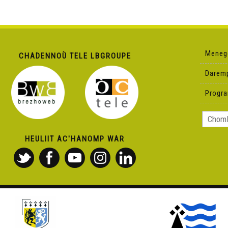
Meneg
CHADENNOÙ TELE LBGROUPE
Darem
Progr
HEULIIT AC'HANOMP WAR