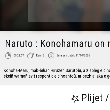
Naruto : Konohamaru on 
00:22:57
Rann 2
Enlinenn betek 31/10/2026
Konoha-Maru, mab-bihan Hiruzen Sarutobi, a zispleg e c'ho
skeiñ warnañ evit respont d'e c'hoantoù, ar pezh a laka e 
Plijet 