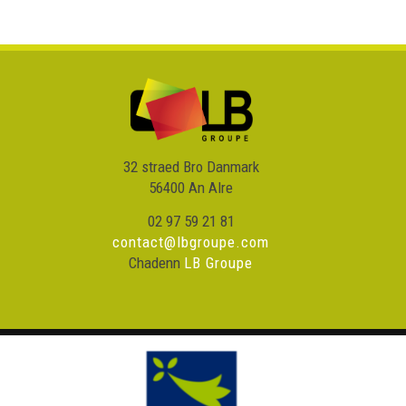
32 straed Bro Danmark
56400 An Alre
02 97 59 21 81
contact@lbgroupe.com
Chadenn
LB Groupe