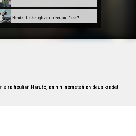
Naruto : Un drouglazher er vorenn - Rann 7
Naruto : Skuilhet e vo gwad - Rann 8
Naruto : Kakashi e Sharingan - Rann 9
Naruto : Ar Chakra - Rann 10
 a ra heuliañ Naruto, an hini nemetañ en deus kredet
Naruto : Ur wech e oa un haroz - Rann 11
Naruto : Emgann war ar pont. Distro Zabuza - Rann
12