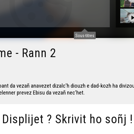
Sous-titres
me - Rann 2
ant da vezañ anavezet dizalc'h diouzh e dad-kozh ha divizout
gelenner prevez Ebisu da vezañ nec'het.
/ Displijet ? Skrivit ho soñj !