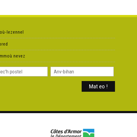
Naruto : Miloueroù skorn Haku - Rann 13
Naruto : Naruto ankivil - Rann 14
où-lezennel
Naruto : Emgann e kreiz ar vorenn - Rann 15
pred
ammoù nevez
Naruto : Torret ar siell - Rann 16
Naruto : An tremened bet ankouaet - Rann 17
Naruto : Ur shinobi un arm - Rann 18
Naruto : Erc'h war Zabuza - Rann 19