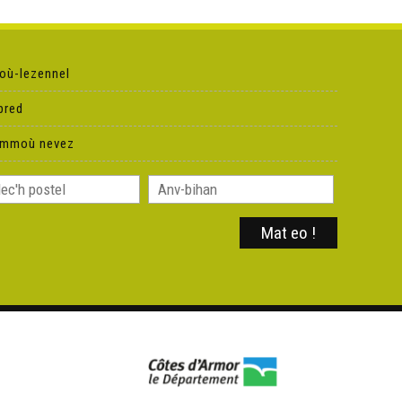
où-lezennel
pred
ammoù nevez