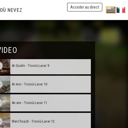
Acceder au direct
OÙ NEVEZ
Ar C'hi - Troioù-Lavar 6
Ar sec'hed - Troioù-Lavar 7
Ar C'havr - Troioù-Lavar 8
VIDEO
Ar Goañv - Troioù-Lavar 9
Ar mor - Troioù-Lavar 10
An anv - Troioù-Lavar 11
Warc’hoazh - Troioù-Lavar 12