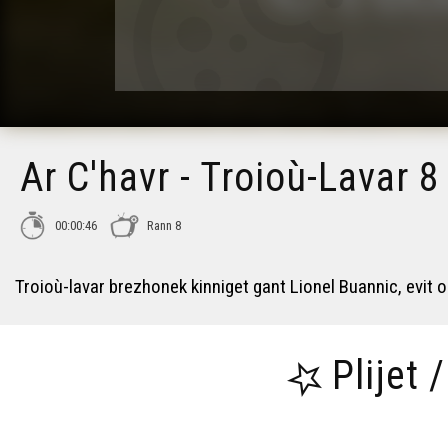
Ar C'havr - Troioù-Lavar 8
00:00:46
Rann 8
Troioù-lavar brezhonek kinniget gant Lionel Buannic, evit 
Plijet 