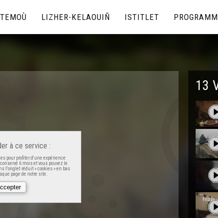
TEMOÙ
LIZHER-KELAOUIÑ
ISTITLET
PROGRAMM
13 
er à ce service :
es pour profiter d'une expérience
t conservé 6 mois et vous pouvez le
s l'onglet réduit « cookies » en bas
que page de notre site.