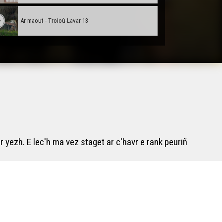
Ar maout - Troioù-Lavar 13
 yezh. E lec'h ma vez staget ar c'havr e rank peuriñ