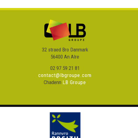
32 straed Bro Danmark
56400 An Alre
02 97 59 21 81
contact@lbgroupe.com
Chadenn
LB Groupe