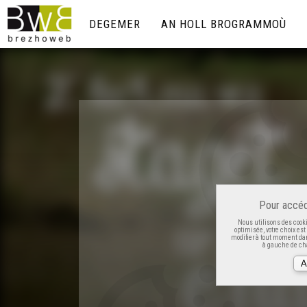
DEGEMER
AN HOLL BROGRAMMOÙ
Pour accéd
Nous utilisons des cooki
optimisée, votre choix es
modifier à tout moment dan
à gauche de cha