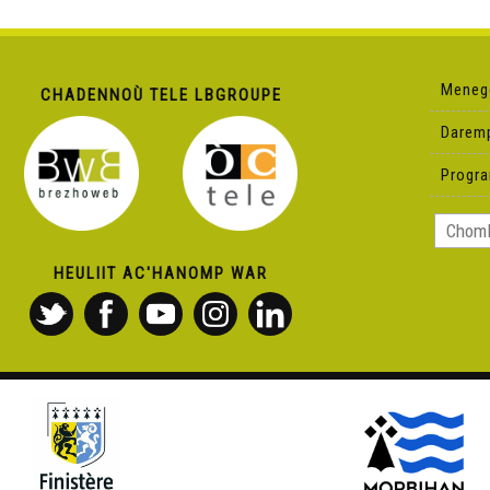
Meneg
CHADENNOÙ TELE LBGROUPE
Darem
Progr
HEULIIT AC'HANOMP WAR