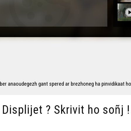
ober anaoudegezh gant spered ar brezhoneg ha pinvidikaat hor
/ Displijet ? Skrivit ho soñj !