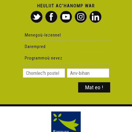
HEULIIT AC'HANOMP WAR
Menegoù-lezennel
Darempred
Programmoù nevez