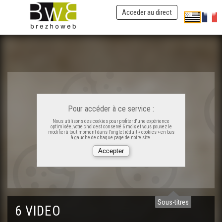
Acceder au direct
Pour accéder à ce service :
Nous utilisons des cookies pour profiter d'une expérience
optimisée, votre choix est conservé 6 mois et vous pouvez le
modifier à tout moment dans l'onglet réduit « cookies » en bas
à gauche de chaque page de notre site.
Sous-titres
6 VIDEO
Foeterien e Sardinia (Koulzad 9 rann 1)