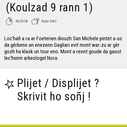
(Koulzad 9 rann 1)
00:39:38
Rann S9e1
Loc’hañ a ra ar Foeterien diouzh San Michele pintet a-us
da gêrbenn an enezenn Gagliari evit mont war-zu ar gêr
gozh ha klask un tour eno. Mont a reont goude da gaout
lec’hienn arkeologel Nora.
Plijet / Displijet ?
Skrivit ho soñj !